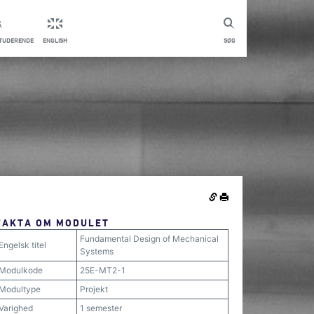
STUDERENDE
ENGLISH
SØG
FAKTA OM MODULET
Fundamental Design of Mechanical
Engelsk titel
Systems
Modulkode
25E-MT2-1
Modultype
Projekt
Varighed
1 semester