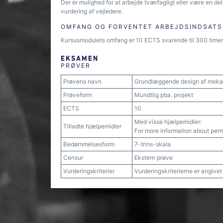
Der er mulighed for at arbejde tværfagligt eller være en del
vurdering af vejledere.
OMFANG OG FORVENTET ARBEJDSINDSATS
Kursusmodulets omfang er 10 ECTS svarende til 300 timers
EKSAMEN
PRØVER
Prøvens navn
Grundlæggende design af meka
Prøveform
Mundtlig pba. projekt
ECTS
10
Med visse hjælpemidler:
Tilladte hjælpemidler
For more information about permi
Bedømmelsesform
7-trins-skala
Censur
Ekstern prøve
Vurderingskriterier
Vurderingskriterierne er angive