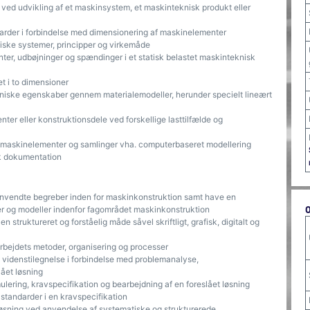
ved udvikling af et maskinsystem, et maskinteknisk produkt eller
arder i forbindelse med dimensionering af maskinelementer
iske systemer, principper og virkemåde
er, udbøjninger og spændinger i et statisk belastet maskinteknisk
 i to dimensioner
niske egenskaber gennem materialemodeller, herunder specielt lineært
er eller konstruktionsdele ved forskellige lasttilfælde og
maskinelementer og samlinger vha. computerbaseret modellering
k dokumentation
 anvendte begreber inden for maskinkonstruktion samt have en
er og modeller indenfor fagområdet maskinkonstruktion
 struktureret og forståelig måde såvel skriftligt, grafisk, digitalt og
rbejdets metoder, organisering og processer
l videnstilegnelse i forbindelse med problemanalyse,
ået løsning
ering, kravspecifikation og bearbejdning af en foreslået løsning
 standarder i en kravspecifikation
øsning ved anvendelse af systematiske og strukturerede