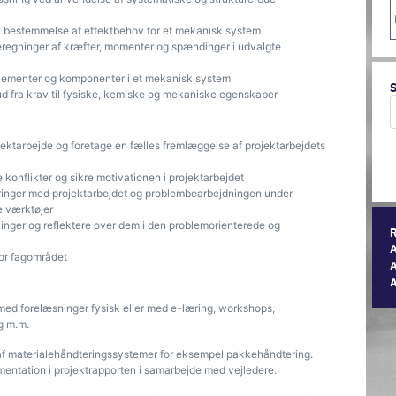
l bestemmelse af effektbehov for et mekanisk system
egninger af kræfter, momenter og spændinger i udvalgte
lementer og komponenter i et mekanisk system
ud fra krav til fysiske, kemiske og mekaniske egenskaber
ektarbejde og foretage en fælles fremlæggelse af projektarbejdets
konflikter og sikre motivationen i projektarbejdet
ringer med projektarbejdet og problembearbejdningen under
e værktøjer
linger og reflektere over dem i den problemorienterede og
for fagområdet
A
med forelæsninger fysisk eller med e-læring, workshops,
g m.m.
n af materialehåndteringssystemer for eksempel pakkehåndtering.
entation i projektrapporten i samarbejde med vejledere.