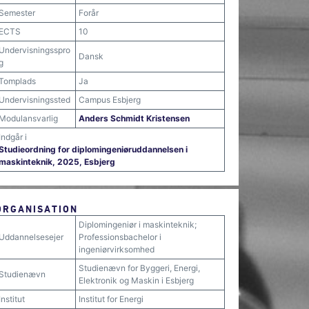
Semester
Forår
ECTS
10
Undervisningsspro
Dansk
g
Tomplads
Ja
Undervisningssted
Campus Esbjerg
Modulansvarlig
Anders Schmidt Kristensen
Indgår i
Studieordning for diplomingeniøruddannelsen i
maskinteknik, 2025, Esbjerg
ORGANISATION
Diplomingeniør i maskinteknik;
Uddannelsesejer
Professionsbachelor i
ingeniørvirksomhed
Studienævn for Byggeri, Energi,
Studienævn
Elektronik og Maskin i Esbjerg
Institut
Institut for Energi