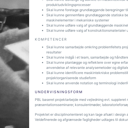
produktudviklingsprocesser
Skal kunne foretage grundlæggende beregninger ti
Skal kunne gennemføre grundlæggende statiske ber
maskinelementer i mekaniske systemer
Skal kunne udføre valg af grundlæggende maskine
Skal kunne udføre valg af konstruktionsmaterialer 
KOMPETENCER
Skal kunne samarbejde omkring problemfeltets proj
resultater
Skal kunne indgå i et team, samarbejde og håndtere 
Skal kunne planlægge og reflektere over egne erfa
anvendelse af relevante analysemetoder og digital
Skal kunne identificere maskintekniske problemstil
projektorganiserede studieform
Skal kunne anvende notation og terminologi inden
UNDERVISNINGSFORM
PBL baseret projektarbejde med vejledning evt. suppleret 
præsentationsseminarer, konsulentmøder, laboratorieforsø
Projektet er disciplinorienteret og kan tage afsæt i desig
Veldefinerede og afgrænsede fagligheder udtages til dokum