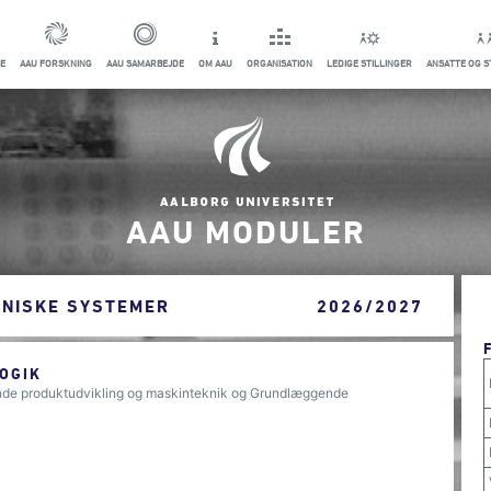
E
AAU FORSKNING
AAU SAMARBEJDE
OM AAU
ORGANISATION
LEDIGE STILLINGER
ANSATTE OG 
AAU MODULER
NISKE SYSTEMER
2026/2027
OGIK
nde produktudvikling og maskinteknik og Grundlæggende