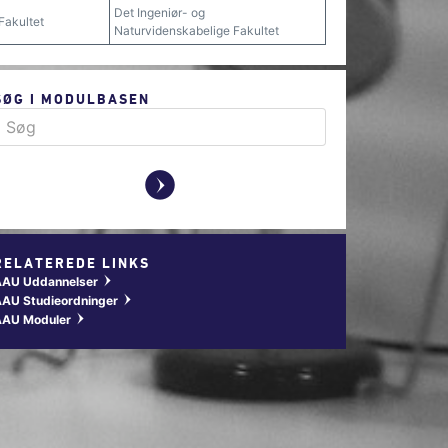
Det Ingeniør- og
Fakultet
Naturvidenskabelige Fakultet
SØG I MODULBASEN
y
RELATEREDE LINKS
AAU Uddannelser
w
AU Studieordninger
w
AAU Moduler
w