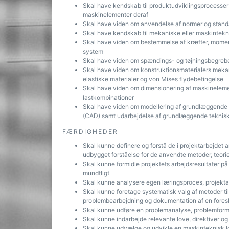
Skal have kendskab til produktudviklingsprocesser 
maskinelementer deraf
Skal have viden om anvendelse af normer og stand
Skal have kendskab til mekaniske eller maskintekn
Skal have viden om bestemmelse af kræfter, moment
system
Skal have viden om spændings- og tøjningsbegrebet
Skal have viden om konstruktionsmaterialers meka
elastiske materialer og von Mises flydebetingelse
Skal have viden om dimensionering af maskinelement
lastkombinationer
Skal have viden om modellering af grundlæggende 
(CAD) samt udarbejdelse af grundlæggende teknis
FÆRDIGHEDER
Skal kunne definere og forstå de i projektarbejdet
udbygget forståelse for de anvendte metoder, teori
Skal kunne formidle projektets arbejdsresultater på en
mundtligt
Skal kunne analysere egen læringsproces, projekta
Skal kunne foretage systematisk valg af metoder ti
problembearbejdning og dokumentation af en foresl
Skal kunne udføre en problemanalyse, problemformul
Skal kunne indarbejde relevante love, direktiver og
Skal kunne udvælge og udvikle en maskinteknisk l