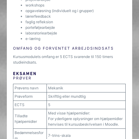
workshops
opgaveløsning (individuelt og i grupper)
lærerfeedback
faglig refleksion
porteføljearbejde
laboratoriearbejde
e-læring
OMFANG OG FORVENTET ARBEJDSINDSATS
Kursusmodulets omfang er 5 ECTS svarende til 150 timers
studieindsats.
EKSAMEN
PRØVER
Prøvens navn
Mekanik
Prøveform
Skriftlig eller mundtlig
ECTS
5
Med visse hjælpemidler:
Tilladte
For yderligere oplysninger om hjælpemidler
hjælpemidler
henvises til kursusbeskrivelsen i Moodle.
Bedømmelsesfor
7-trins-skala
m