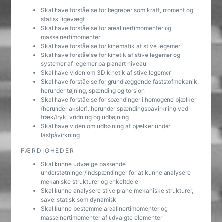
Skal have forståelse for begreber som kraft, moment og
statisk ligevægt
Skal have forståelse for arealinertimomenter og
masseinertimomenter
Skal have forståelse for kinematik af stive legemer
Skal have forståelse for kinetik af stive legemer og
systemer af legemer på planart niveau
Skal have viden om 3D kinetik af stive legemer
Skal have forståelse for grundlæggende faststofmekanik,
herunder tøjning, spænding og torsion
Skal have forståelse for spændinger i homogene bjælker
(herunder aksler), herunder spændingspåvirkning ved
træk/tryk, vridning og udbøjning
Skal have viden om udbøjning af bjælker under
lastpåvirkning
FÆRDIGHEDER
Skal kunne udvælge passende
understøtninger/indspændinger for at kunne analysere
mekaniske strukturer og enkeltdele
Skal kunne analysere stive plane mekaniske strukturer,
såvel statisk som dynamisk
Skal kunne bestemme arealinertimomenter og
masseinertimomenter af udvalgte elementer