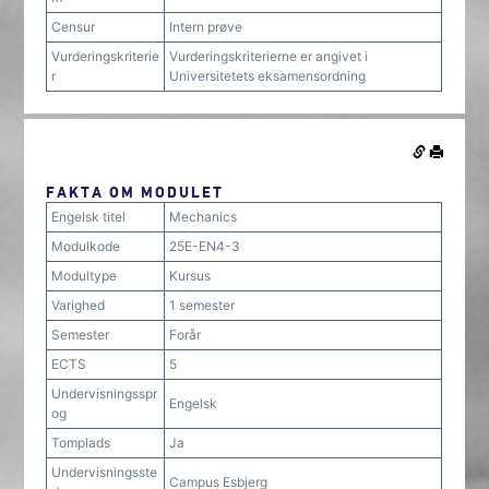
Censur
Intern prøve
Vurderingskriterie
Vurderingskriterierne er angivet i
r
Universitetets eksamensordning
FAKTA OM MODULET
Engelsk titel
Mechanics
Modulkode
25E-EN4-3
Modultype
Kursus
Varighed
1 semester
Semester
Forår
ECTS
5
Undervisningsspr
Engelsk
og
Tomplads
Ja
Undervisningsste
Campus Esbjerg