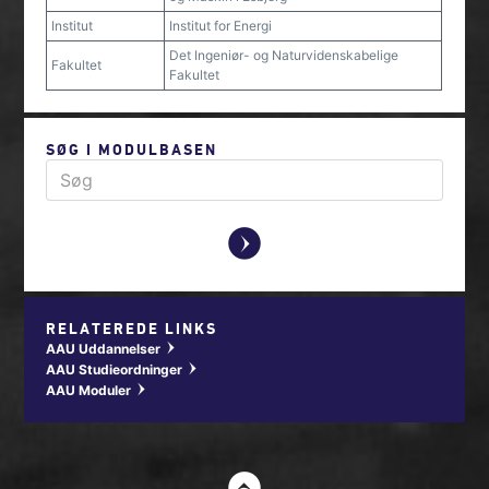
Institut
Institut for Energi
Det Ingeniør- og Naturvidenskabelige
Fakultet
Fakultet
SØG I MODULBASEN
y
RELATEREDE LINKS
AAU Uddannelser
w
AAU Studieordninger
w
AAU Moduler
w
t