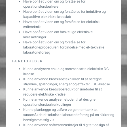
Have opnået viden om og forståelse for
operationsforstærkere
Have opnået viden om og forståelse for induktive og
kapacitive elektriske kredsløb
Have opnået viden om og forståelse for elektrisk
måleteknik
Have opnået viden om forskellige elektriske
læresætninger
Have opnået viden om og forståelse for
laboratorieprocedurer i forbindelse med el-tekniske
laboratorieforsøg
FÆRDIGHEDER
Kunne analysere enkle og sammensatte elektriske DC-
kredse
Kunne anvende kredsløbsteknikken til at beregne
strømme, spændinger, energier og effekter i DC-kredse
Kunne anvende kredsløbsreduktionsmetoder til at
reducere elektriske kredse
Kunne anvende analysemetoder til at designe
operationsforstærkerkoblinger
Kunne planlægge og udføre velgennemtænkte,
succesfulde el-tekniske laboratorieforsøg på en sikker og
hensigtsmæssig vis
Kunne anvende softwareværktøjer til digitalt design af