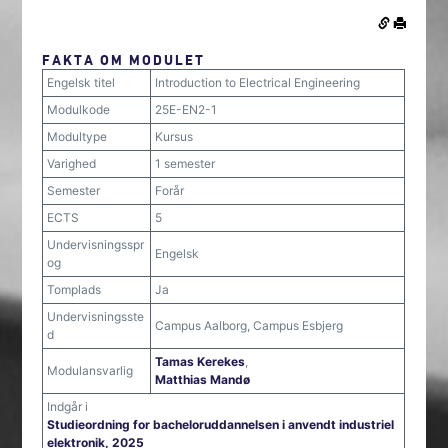
FAKTA OM MODULET
Engelsk titel
Introduction to Electrical Engineering
Modulkode
25E-EN2-1
Modultype
Kursus
Varighed
1 semester
Semester
Forår
ECTS
5
Undervisningsspr
Engelsk
og
Tomplads
Ja
Undervisningsste
Campus Aalborg, Campus Esbjerg
d
Tamas Kerekes
,
Modulansvarlig
Matthias Mandø
Indgår i
Studieordning for bacheloruddannelsen i anvendt industriel
elektronik, 2025