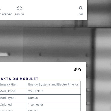
STUDERENDE
ENGLISH
SØG
FAKTA OM MODULET
Engelsk titel
Energy Systems and Electro Physics
Modulkode
25E-EN1-1
Modultype
Kursus
Varighed
1 semester