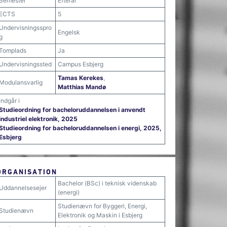
Semester
Efterår
ECTS
5
Undervisningsspro
Engelsk
g
Tomplads
Ja
Undervisningssted
Campus Esbjerg
Tamas Kerekes
,
Modulansvarlig
Matthias Mandø
Indgår i
Studieordning for bacheloruddannelsen i anvendt
industriel elektronik, 2025
Studieordning for bacheloruddannelsen i energi, 2025,
Esbjerg
ORGANISATION
Bachelor (BSc) i teknisk videnskab
Uddannelsesejer
(energi)
Studienævn for Byggeri, Energi,
Studienævn
Elektronik og Maskin i Esbjerg