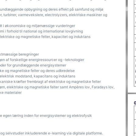
grundlæggende opbygning og deres effekt på samfund og miljø
turbiner, varmevekslere, electrolyzers, elektriske maskiner og
 i økonomiske og miljømæssige vurderinger
 i forhold til national og international lovgivning
lektriske og magnetiske felter, kapacitet og induktans
ktmæssige beregninger
n af forskellige energiressourcer og -teknologier
oder for grundlæggende energisystemer
ske og magnetiske felter og deres udbredelse
elektrisk modstand, kapacitans og induktans
aniske kræfter frembragt af elektriske og magnetiske felter
øm, elektriske og magnetiske felter samt Ampères lov, Faradays lov,
ke materialer
e egen læring inden for energisystemer og elektrofysik
og selvstudier inkluderende e-learning via digitale platforme.