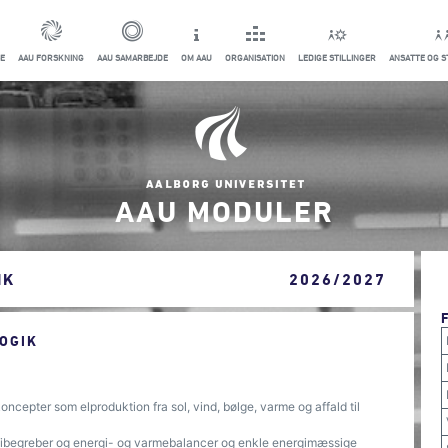
E
AAU FORSKNING
AAU SAMARBEJDE
OM AAU
ORGANISATION
LEDIGE STILLINGER
ANSATTE OG 
AAU MODULER
IK
2026/2027
OGIK
ncepter som elproduktion fra sol, vind, bølge, varme og affald til
gibegreber og energi- og varmebalancer og enkle energimæssige