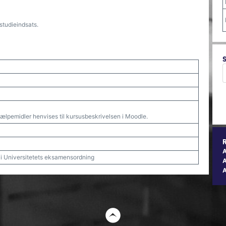
studieindsats.
jælpemidler henvises til kursusbeskrivelsen i Moodle.
t i Universitetets eksamensordning
A
t