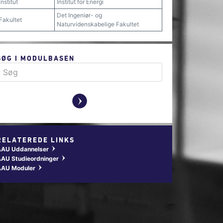
Institut
Institut for Energi
Det Ingeniør- og
Fakultet
Naturvidenskabelige Fakultet
SØG I MODULBASEN
y
RELATEREDE LINKS
AAU Uddannelser
w
AU Studieordninger
w
AAU Moduler
w