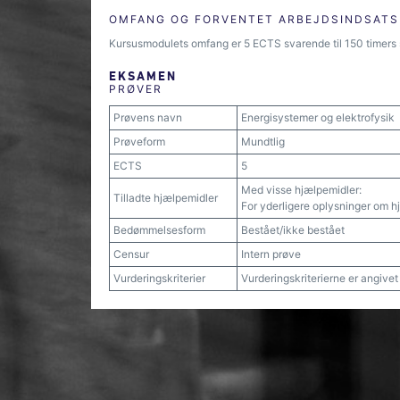
OMFANG OG FORVENTET ARBEJDSINDSATS
Kursusmodulets omfang er 5 ECTS svarende til 150 timers 
EKSAMEN
PRØVER
Prøvens navn
Energisystemer og elektrofysik
Prøveform
Mundtlig
ECTS
5
Med visse hjælpemidler:
Tilladte hjælpemidler
For yderligere oplysninger om h
Bedømmelsesform
Bestået/ikke bestået
Censur
Intern prøve
Vurderingskriterier
Vurderingskriterierne er angive