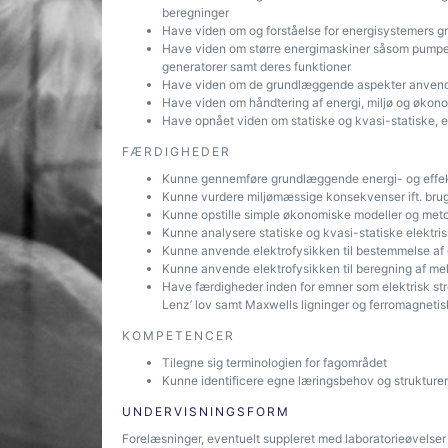
beregninger
Have viden om og forståelse for energisystemers 
Have viden om større energimaskiner såsom pumper, 
generatorer samt deres funktioner
Have viden om de grundlæggende aspekter anvendt
Have viden om håndtering af energi, miljø og økonomi
Have opnået viden om statiske og kvasi-statiske, e
FÆRDIGHEDER
Kunne gennemføre grundlæggende energi- og effe
Kunne vurdere miljømæssige konsekvenser ift. bruge
Kunne opstille simple økonomiske modeller og met
Kunne analysere statiske og kvasi-statiske elektri
Kunne anvende elektrofysikken til bestemmelse af 
Kunne anvende elektrofysikken til beregning af mek
Have færdigheder inden for emner som elektrisk str
Lenz’ lov samt Maxwells ligninger og ferromagnetis
KOMPETENCER
Tilegne sig terminologien for fagområdet
Kunne identificere egne læringsbehov og strukturer
UNDERVISNINGSFORM
Forelæsninger, eventuelt suppleret med laboratorieøvelser 