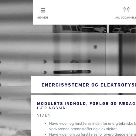
GENVEJE
AAU UDDANNELS
ENERGISYSTEMER OG ELEKTROFYS
MODULETS INDHOLD, FORLØB OG PÆDAG
LÆRINGSMÅL
VIDEN
Have viden og forståelse inden for energitekniske ko
vedvarende brændstoffer og elektricitet.
Have viden om og forståelse for overordnede ener