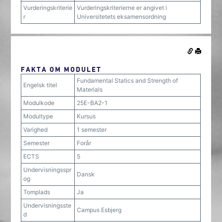
Vurderingskriterie
Vurderingskriterierne er angivet i
r
Universitetets eksamensordning
FAKTA OM MODULET
Fundamental Statics and Strength of
Engelsk titel
Materials
Modulkode
25E-BA2-1
Modultype
Kursus
Varighed
1 semester
Semester
Forår
ECTS
5
Undervisningsspr
Dansk
og
Tomplads
Ja
Undervisningsste
Campus Esbjerg
d