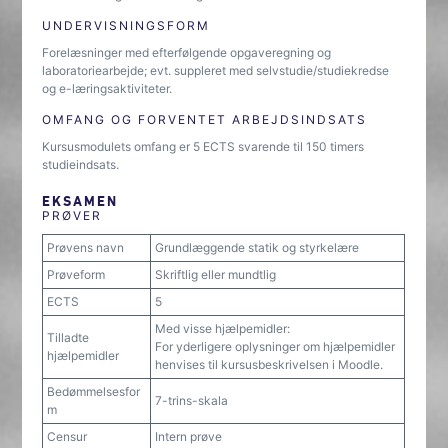
UNDERVISNINGSFORM
Forelæsninger med efterfølgende opgaveregning og
laboratoriearbejde; evt. suppleret med selvstudie/studiekredse
og e-læringsaktiviteter.
OMFANG OG FORVENTET ARBEJDSINDSATS
Kursusmodulets omfang er 5 ECTS svarende til 150 timers
studieindsats.
EKSAMEN
PRØVER
Prøvens navn
Grundlæggende statik og styrkelære
Prøveform
Skriftlig eller mundtlig
ECTS
5
Med visse hjælpemidler:
Tilladte
For yderligere oplysninger om hjælpemidler
hjælpemidler
henvises til kursusbeskrivelsen i Moodle.
Bedømmelsesfor
7-trins-skala
m
Censur
Intern prøve