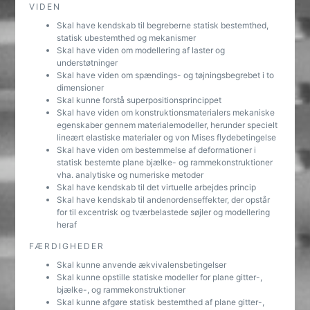
VIDEN
Skal have kendskab til begreberne statisk bestemthed,
statisk ubestemthed og mekanismer
Skal have viden om modellering af laster og
understøtninger
Skal have viden om spændings- og tøjningsbegrebet i to
dimensioner
Skal kunne forstå superpositionsprincippet
Skal have viden om konstruktionsmaterialers mekaniske
egenskaber gennem materialemodeller, herunder specielt
lineært elastiske materialer og von Mises flydebetingelse
Skal have viden om bestemmelse af deformationer i
statisk bestemte plane bjælke- og rammekonstruktioner
vha. analytiske og numeriske metoder
Skal have kendskab til det virtuelle arbejdes princip
Skal have kendskab til andenordenseffekter, der opstår
for til excentrisk og tværbelastede søjler og modellering
heraf
FÆRDIGHEDER
Skal kunne anvende ækvivalensbetingelser
Skal kunne opstille statiske modeller for plane gitter-,
bjælke-, og rammekonstruktioner
Skal kunne afgøre statisk bestemthed af plane gitter-,