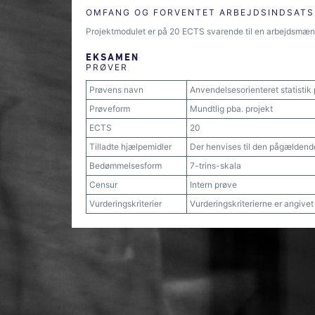
OMFANG OG FORVENTET ARBEJDSINDSATS
Projektmodulet er på 20 ECTS svarende til en arbejdsmæn
EKSAMEN
PRØVER
Prøvens navn
Anvendelsesorienteret statistik
Prøveform
Mundtlig pba. projekt
ECTS
20
Tilladte hjælpemidler
Der henvises til den pågældend
Bedømmelsesform
7-trins-skala
Censur
Intern prøve
Vurderingskriterier
Vurderingskriterierne er angive