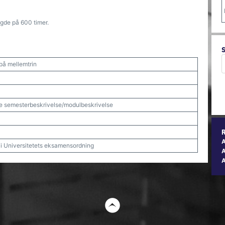
gde på 600 timer.
 på mellemtrin
e semesterbeskrivelse/modulbeskrivelse
t i Universitetets eksamensordning
A
t