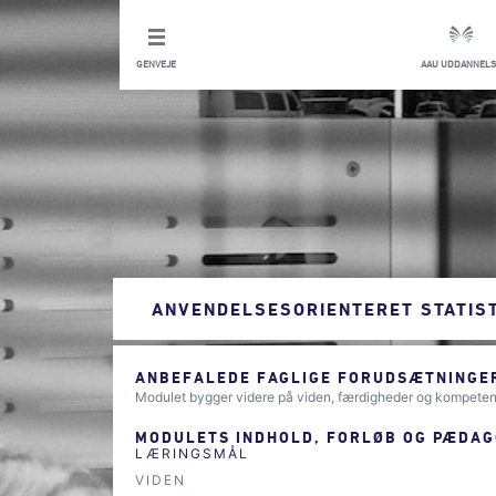
GENVEJE
AAU UDDANNELS
ANVENDELSESORIENTERET STATIST
ANBEFALEDE FAGLIGE FORUDSÆTNINGER
Modulet bygger videre på viden, færdigheder og kompetenc
MODULETS INDHOLD, FORLØB OG PÆDAG
LÆRINGSMÅL
VIDEN