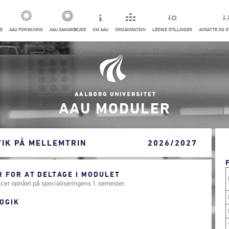
E
AAU FORSKNING
AAU SAMARBEJDE
OM AAU
ORGANISATION
LEDIGE STILLINGER
ANSATTE OG 
AAU MODULER
IK PÅ MELLEMTRIN
2026/2027
 FOR AT DELTAGE I MODULET
er opnået på specialiseringens 1. semester.
OGIK