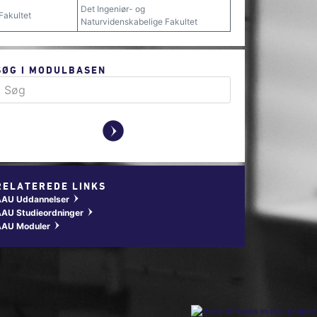
Det Ingeniør- og
Fakultet
Naturvidenskabelige Fakultet
SØG I MODULBASEN
y
RELATEREDE LINKS
AAU Uddannelser
w
AU Studieordninger
w
AAU Moduler
w