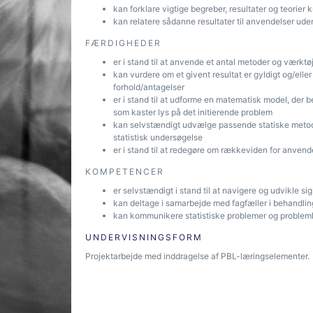
kan forklare vigtige begreber, resultater og teorier kn
kan relatere sådanne resultater til anvendelser ude
FÆRDIGHEDER
er i stand til at anvende et antal metoder og værktøj
kan vurdere om et givent resultat er gyldigt og/el
forhold/antagelser
er i stand til at udforme en matematisk model, der b
som kaster lys på det initierende problem
kan selvstændigt udvælge passende statiske metode
statistisk undersøgelse
er i stand til at redegøre om rækkeviden for anvende
KOMPETENCER
er selvstændigt i stand til at navigere og udvikle si
kan deltage i samarbejde med fagfæller i behandlin
kan kommunikere statistiske problemer og problemløs
UNDERVISNINGSFORM
Projektarbejde med inddragelse af PBL-læringselementer.