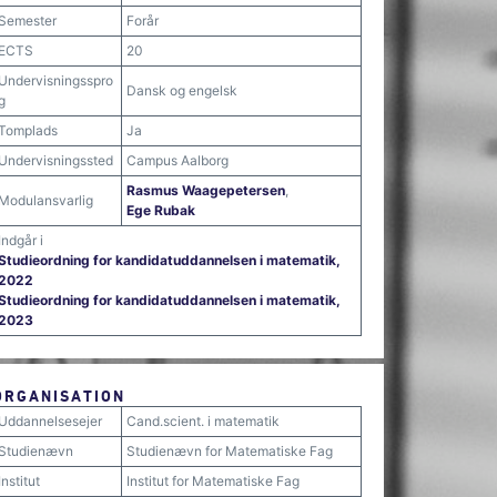
Semester
Forår
ECTS
20
Undervisningsspro
Dansk og engelsk
g
Tomplads
Ja
Undervisningssted
Campus Aalborg
Rasmus Waagepetersen
,
Modulansvarlig
Ege Rubak
Indgår i
Studieordning for kandidatuddannelsen i matematik,
2022
Studieordning for kandidatuddannelsen i matematik,
2023
ORGANISATION
Uddannelsesejer
Cand.scient. i matematik
Studienævn
Studienævn for Matematiske Fag
Institut
Institut for Matematiske Fag