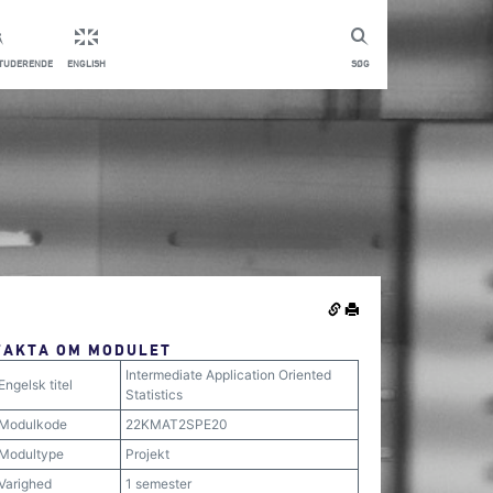
STUDERENDE
ENGLISH
SØG
FAKTA OM MODULET
Intermediate Application Oriented
Engelsk titel
Statistics
Modulkode
22KMAT2SPE20
Modultype
Projekt
Varighed
1 semester