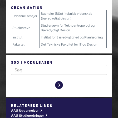
ORGANISATION
Bachelor (BSc) i teknisk videnskab
Uddannelsesejer
(bæredygtigt design)
Studienævn for Teknoantropologi og
Studienævn
Bæredygtigt Design
Institut
Institut for Bæredygtighed og Planlægning
Fakultet
Det Tekniske Fakultet for IT og Design
SØG I MODULBASEN
y
RELATEREDE LINKS
AAU Uddannelser
w
AAU Studieordninger
w