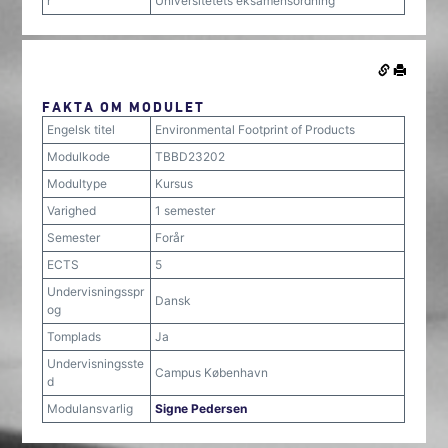
r
Universitetets eksamensordning
FAKTA OM MODULET
Engelsk titel
Environmental Footprint of Products
Modulkode
TBBD23202
Modultype
Kursus
Varighed
1 semester
Semester
Forår
ECTS
5
Undervisningsspr
Dansk
og
Tomplads
Ja
Undervisningsste
Campus København
d
Modulansvarlig
Signe Pedersen