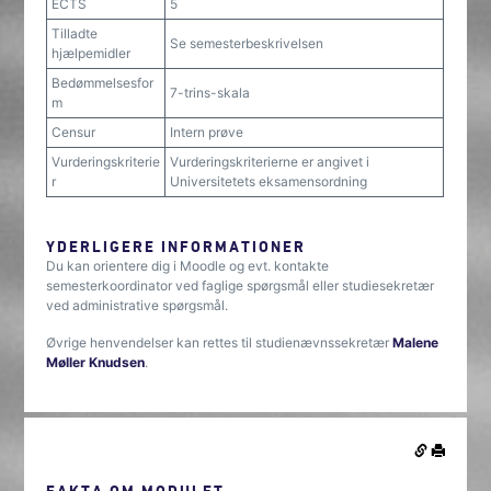
ECTS
5
Tilladte
Se semesterbeskrivelsen
hjælpemidler
Bedømmelsesfor
7-trins-skala
m
Censur
Intern prøve
Vurderingskriterie
Vurderingskriterierne er angivet i
r
Universitetets eksamensordning
YDERLIGERE INFORMATIONER
Du kan orientere dig i Moodle og evt. kontakte
semesterkoordinator ved faglige spørgsmål eller studiesekretær
ved administrative spørgsmål.
Øvrige henvendelser kan rettes til studienævnssekretær
Malene
Møller Knudsen
.
FAKTA OM MODULET