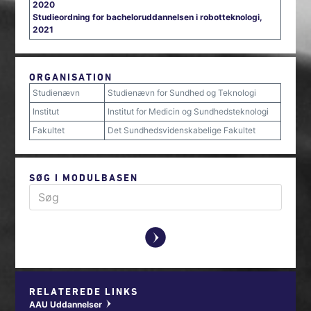
2020
Studieordning for bacheloruddannelsen i robotteknologi,
2021
ORGANISATION
Studienævn
Studienævn for Sundhed og Teknologi
Institut
Institut for Medicin og Sundhedsteknologi
Fakultet
Det Sundhedsvidenskabelige Fakultet
SØG I MODULBASEN
y
RELATEREDE LINKS
AAU Uddannelser
w