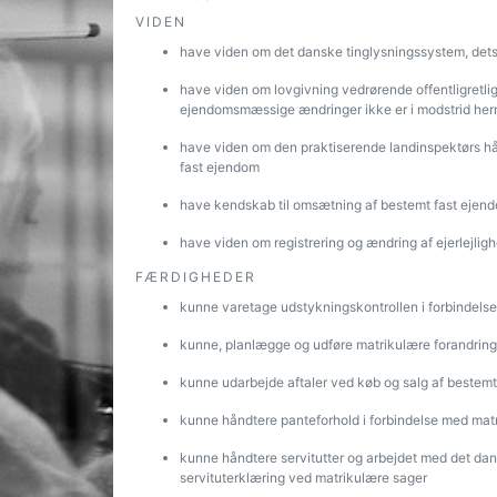
VIDEN
have viden om det danske tinglysningssystem, dets 
have viden om lovgivning vedrørende offentligretlig
ejendomsmæssige ændringer ikke er i modstrid he
have viden om den praktiserende landinspektørs hån
fast ejendom
have kendskab til omsætning af bestemt fast ejendo
have viden om registrering og ændring af ejerlejli
FÆRDIGHEDER
kunne varetage udstykningskontrollen i forbindels
kunne, planlægge og udføre matrikulære forandringe
kunne udarbejde aftaler ved køb og salg af bestem
kunne håndtere panteforhold i forbindelse med mat
kunne håndtere servitutter og arbejdet med det dan
servituterklæring ved matrikulære sager