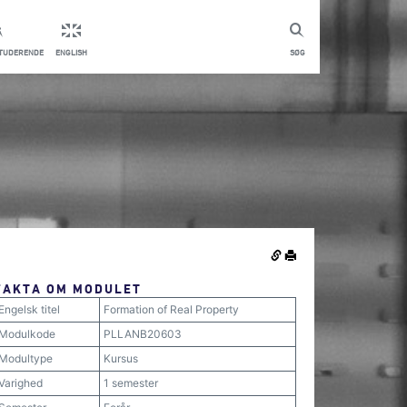
STUDERENDE
ENGLISH
SØG
FAKTA OM MODULET
Engelsk titel
Formation of Real Property
Modulkode
PLLANB20603
Modultype
Kursus
Varighed
1 semester