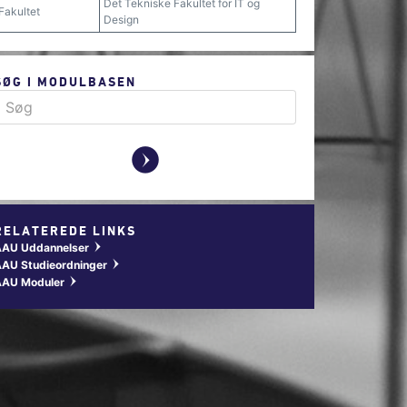
Det Tekniske Fakultet for IT og
Fakultet
Design
SØG I MODULBASEN
y
RELATEREDE LINKS
AAU Uddannelser
w
AU Studieordninger
w
AAU Moduler
w