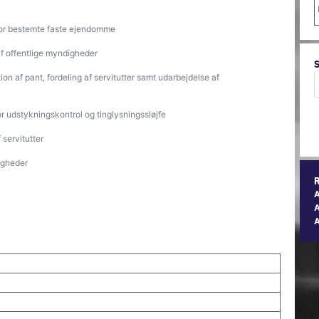
or bestemte faste ejendomme
f offentlige myndigheder
n af pant, fordeling af servitutter samt udarbejdelse af
 udstykningskontrol og tinglysningssløjfe
 servitutter
igheder
A