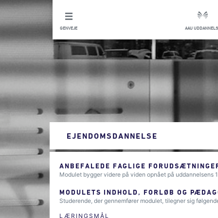
GENVEJE
AAU UDDANNELS
EJENDOMSDANNELSE
ANBEFALEDE FAGLIGE FORUDSÆTNINGER
Modulet bygger videre på viden opnået på uddannelsens 1
MODULETS INDHOLD, FORLØB OG PÆDAG
Studerende, der gennemfører modulet, tilegner sig følgend
LÆRINGSMÅL