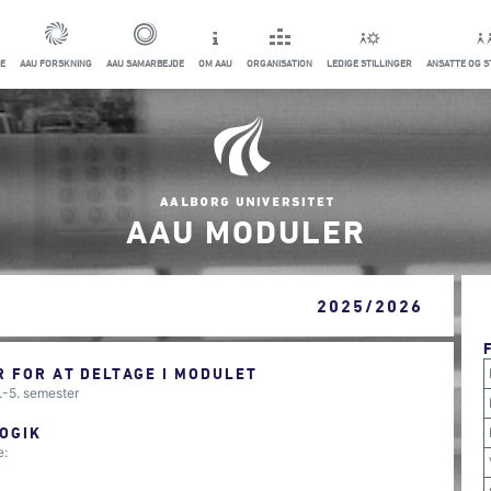
E
AAU FORSKNING
AAU SAMARBEJDE
OM AAU
ORGANISATION
LEDIGE STILLINGER
ANSATTE OG 
AAU MODULER
2025/2026
 FOR AT DELTAGE I MODULET
.-5. semester
OGIK
e: