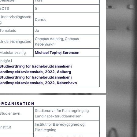
Semester
Forår
ECTS
5
Undervisningsspro
Dansk
g
Tomplads
Ja
Campus Aalborg, Campus
Undervisningssted
København
Modulansvarlig
Michael Tophøj Sørensen
Indgår i
Studieordning for bacheloruddannelsen i
landinspektørvidenskab, 2022, Aalborg
Studieordning for bacheloruddannelsen i
landinspektørvidenskab, 2022, København
ORGANISATION
Studienævn for Planlægning og
Studienævn
Landinspektøruddannelsen
Institut for Bæredygtighed og
Institut
Planlægning