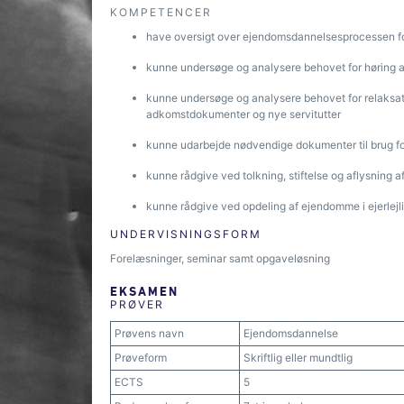
KOMPETENCER
have oversigt over ejendomsdannelsesprocessen f
kunne undersøge og analysere behovet for høring a
kunne undersøge og analysere behovet for relaksatio
adkomstdokumenter og nye servitutter
kunne udarbejde nødvendige dokumenter til brug for
kunne rådgive ved tolkning, stiftelse og aflysning af
kunne rådgive ved opdeling af ejendomme i ejerlejl
UNDERVISNINGSFORM
Forelæsninger, seminar samt opgaveløsning
EKSAMEN
PRØVER
Prøvens navn
Ejendomsdannelse
Prøveform
Skriftlig eller mundtlig
ECTS
5