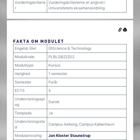
Vurderingskriterie
Vurderingskriterierne er angivet i
r
Universitetets eksamensordning
FAKTA OM MODULET
Engelsk titel
GIScience & Technology
Modulkode
PLBLGB22202
Modultype
Kursus
Varighed
1 semester
Semester
Forår
ECTS
5
Undervisningsspr
Dansk
og
Tomplads
Ja
Undervisningsste
Campus Aalborg, Campus København
d
Modulansvarlig
Jan Kloster Staunstrup