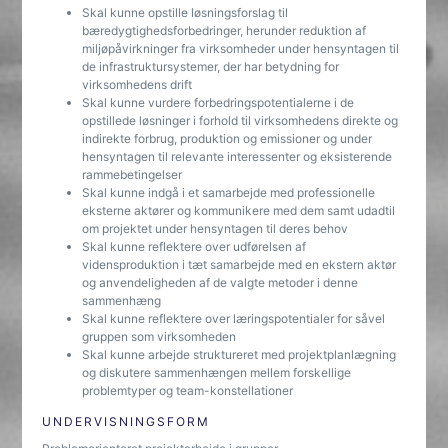
Skal kunne opstille løsningsforslag til
bæredygtighedsforbedringer, herunder reduktion af
miljøpåvirkninger fra virksomheder under hensyntagen til
de infrastruktursystemer, der har betydning for
virksomhedens drift
Skal kunne vurdere forbedringspotentialerne i de
opstillede løsninger i forhold til virksomhedens direkte og
indirekte forbrug, produktion og emissioner og under
hensyntagen til relevante interessenter og eksisterende
rammebetingelser
Skal kunne indgå i et samarbejde med professionelle
eksterne aktører og kommunikere med dem samt udadtil
om projektet under hensyntagen til deres behov
Skal kunne reflektere over udførelsen af
vidensproduktion i tæt samarbejde med en ekstern aktør
og anvendeligheden af de valgte metoder i denne
sammenhæng
Skal kunne reflektere over læringspotentialer for såvel
gruppen som virksomheden
Skal kunne arbejde struktureret med projektplanlægning
og diskutere sammenhængen mellem forskellige
problemtyper og team-konstellationer
UNDERVISNINGSFORM