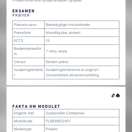
Problemorienteret projektarbejde i grupper.
EKSAMEN
PRØVER
Prøvens navn
Bæredygtige virksomheder
Prøveform
Mundtlig pba. projekt
ECTS
15
Bedømmelsesfor
7-trins-skala
m
Censur
Ekstern prøve
Vurderingskriterie
Vurderingskriterierne er angivet i
r
Universitetets eksamensordning
FAKTA OM MODULET
Engelsk titel
Sustainable Companies
Modulkode
PLBEMB22401
Modultype
Projekt