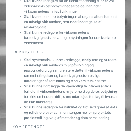
Skal kunne redegøre for en konkret offentlig eller privat
virksomheds bæredygtighedsarbejde, herunder
virksomhedens miljøpåvirkninger
Skal kunne forklare betydningen af organisationsformen i
en udvalgt virksomhed, herunder inddragelse af
medarbejdere
Skal kunne redegøre for virksomhedens
bæredygtighedsansvar og betydningen for den konkrete
virksomhed
FÆRDIGHEDER
Skal systematisk kunne kortlægge, analysere og vurdere
en udvalgt virksomheds miljøpåvirkning og
ressourceforbrug samt relatere dette til virksomhedens
rammebetingelser og bæredygtighedsmæssige
udfordringer såsom klima og biodiversitetskriserne.
Skal kunne kortlægge de væsentligste interessenter i
forhold til virksomhedens miljøforhold og deres betydning
for virksomhedens drift, samt udarbejde forslag til hvordan
de kan håndteres.
Skal kunne redegøre for validitet og troværdighed af data
og reflektere over sammenhængen mellem projektets
problemstilling, valg af metoder og data samt løsning
KOMPETENCER