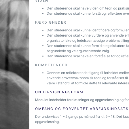
VIDEN
Den studerende skal have viden om teori og praksis 
Den studerende skal kunne forstå og reflektere over
FÆRDIGHEDER
Den studerende skal kunne identificere og formuler
Den studerende skal kunne vurdere og anvende erhv
organisatoriske og ledelsesmæssige problemstilling
Den studerende skal kunne formidle og diskutere fa
begrundede og velargumenterede valg.
Den studerende skal have en forståelse for og reflek
KOMPETENCER
Gennem en reflekterende tilgang til forholdet mellem
anvende erhvervsøkonomisk teori og forståelser til 
være i stand til at formidle dette til relevante inter
UNDERVISNINGSFORM
Modulet indeholder forelæsninger og opgaveløsning og fo
OMFANG OG FORVENTET ARBEJDSINDSATS
Der undervises 1 – 2 gange pr. måned fra kl. 9 - 18. Det k
opgaveløsning.