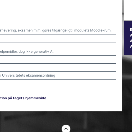
aflevering, eksamen m.m. gøres tilgængeligt i modulets Moodle-rum.
A
jælpemidler, dog ikke generativ AI.
t i Universitetets eksamensordning
mation på fagets hjemmeside.
t