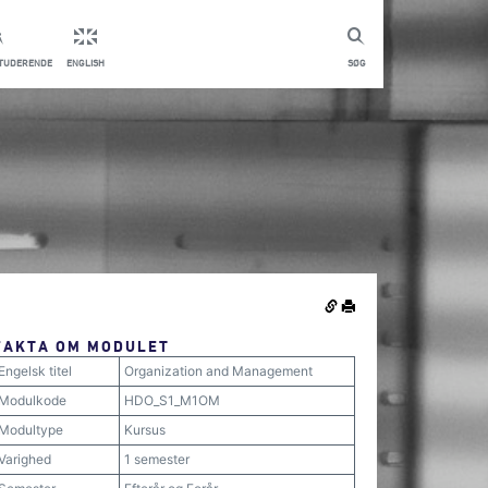
STUDERENDE
ENGLISH
SØG
FAKTA OM MODULET
Engelsk titel
Organization and Management
Modulkode
HDO_S1_M1OM
Modultype
Kursus
Varighed
1 semester