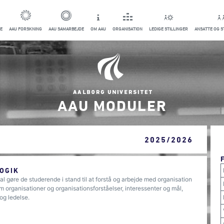
E
AAU FORSKNING
AAU SAMARBEJDE
OM AAU
ORGANISATION
LEDIGE STILLINGER
ANSATTE OG 
AAU MODULER
2025/2026
OGIK
 gøre de studerende i stand til at forstå og arbejde med organisation
 organisationer og organisationsforståelser, interessenter og mål,
og ledelse.