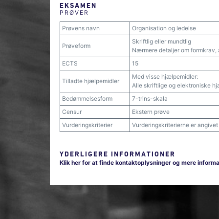
EKSAMEN
PRØVER
Prøvens navn
Organisation og ledelse
Skriftlig eller mundtlig
Prøveform
Nærmere detaljer om formkrav, 
ECTS
15
Med visse hjælpemidler:
Tilladte hjælpemidler
Alle skriftlige og elektroniske h
Bedømmelsesform
7-trins-skala
Censur
Ekstern prøve
Vurderingskriterier
Vurderingskriterierne er angive
YDERLIGERE INFORMATIONER
Klik her for at finde kontaktoplysninger og mere infor