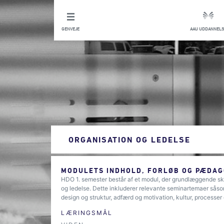
GENVEJE
AAU UDDANNELS
ORGANISATION OG LEDELSE
MODULETS INDHOLD, FORLØB OG PÆDAG
HDO 1. semester består af et modul, der grundlæggende skal
og ledelse. Dette inkluderer relevante seminartemaer såsom
design og struktur, adfærd og motivation, kultur, processer 
LÆRINGSMÅL