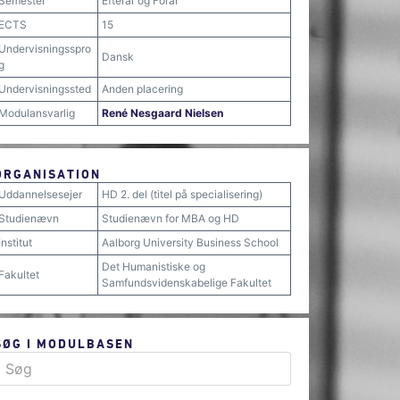
Semester
Efterår og Forår
ECTS
15
Undervisningsspro
Dansk
g
Undervisningssted
Anden placering
Modulansvarlig
René Nesgaard Nielsen
ORGANISATION
Uddannelsesejer
HD 2. del (titel på specialisering)
Studienævn
Studienævn for MBA og HD
Institut
Aalborg University Business School
Det Humanistiske og
Fakultet
Samfundsvidenskabelige Fakultet
SØG I MODULBASEN