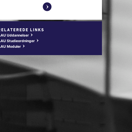
y
RELATEREDE LINKS
AAU Uddannelser
w
AU Studieordninger
w
AAU Moduler
w