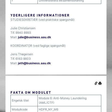
r
Universitetets eksamensordning
YDERLIGERE INFORMATIONER
STUDIESEKRETÆR (ved praktiske spørgsmål)
Julie Christiansen
Tlf. 9940 8993
Mail:
julie@business.aau.dk
KOORDINATOR (ved faglige spørgsmål)
Jens Thøgersen
Tlf. 6163 8603
Mail:
jeth@business.aau.dk
FAKTA OM MODULET
Module 6: Anti-Money Laundering
Engelsk titel
(AML/CTF)
Modulkode
HDFR_NY_M6