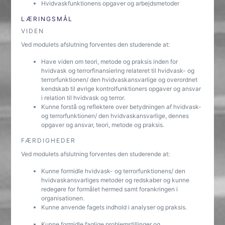
Hvidvaskfunktionens opgaver og arbejdsmetoder
LÆRINGSMÅL
VIDEN
Ved modulets afslutning forventes den studerende at:
Have viden om teori, metode og praksis inden for
hvidvask og terrorfinansiering relateret til hvidvask- og
terrorfunktionen/ den hvidvaskansvarlige og overordnet
kendskab til øvrige kontrolfunktioners opgaver og ansvar
i relation til hvidvask og terror.
Kunne forstå og reflektere over betydningen af hvidvask-
og terrorfunktionen/ den hvidvaskansvarlige, dennes
opgaver og ansvar, teori, metode og praksis.
FÆRDIGHEDER
Ved modulets afslutning forventes den studerende at:
Kunne formidle hvidvask- og terrorfunktionens/ den
hvidvaskansvarliges metoder og redskaber og kunne
redegøre for formålet hermed samt forankringen i
organisationen.
Kunne anvende fagets indhold i analyser og praksis.
Kunne formidle faglige problemstillinger og