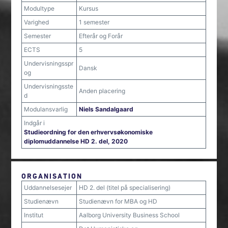
Modultype
Kursus
Varighed
1 semester
Semester
Efterår og Forår
ECTS
5
Undervisningsspr
Dansk
og
Undervisningsste
Anden placering
d
Modulansvarlig
Niels Sandalgaard
Indgår i
Studieordning for den erhvervsøkonomiske
diplomuddannelse HD 2. del, 2020
ORGANISATION
Uddannelsesejer
HD 2. del (titel på specialisering)
Studienævn
Studienævn for MBA og HD
Institut
Aalborg University Business School