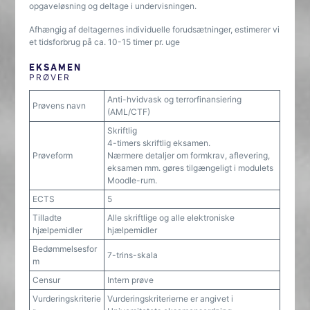
opgaveløsning og deltage i undervisningen.
Afhængig af deltagernes individuelle forudsætninger, estimerer vi
et tidsforbrug på ca. 10-15 timer pr. uge
EKSAMEN
PRØVER
Anti-hvidvask og terrorfinansiering
Prøvens navn
(AML/CTF)
Skriftlig
4-timers skriftlig eksamen.
Prøveform
Nærmere detaljer om formkrav, aflevering,
eksamen mm. gøres tilgængeligt i modulets
Moodle-rum.
ECTS
5
Tilladte
Alle skriftlige og alle elektroniske
hjælpemidler
hjælpemidler
Bedømmelsesfor
7-trins-skala
m
Censur
Intern prøve
Vurderingskriterie
Vurderingskriterierne er angivet i