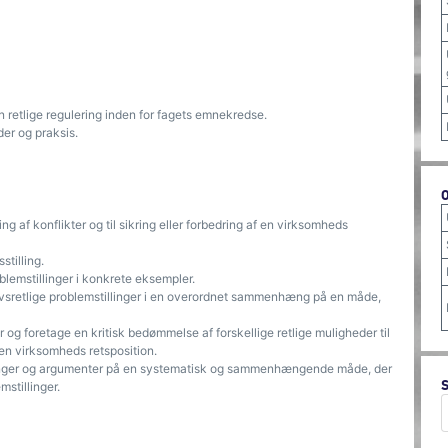
n retlige regulering inden for fagets emnekredse.
der og praksis.
ng af konflikter og til sikring eller forbedring af en virksomheds
tilling.
blemstillinger i konkrete eksempler.
vsretlige problemstillinger i en overordnet sammenhæng på en måde,
og foretage en kritisk bedømmelse af forskellige retlige muligheder til
af en virksomheds retsposition.
ninger og argumenter på en systematisk og sammenhængende måde, der
mstillinger.