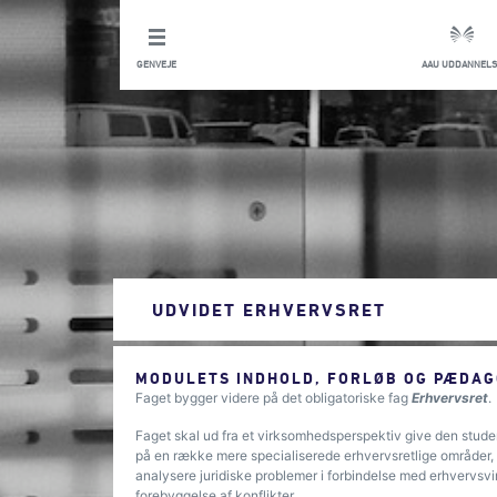
GENVEJE
AAU UDDANNELS
UDVIDET ERHVERVSRET
MODULETS INDHOLD, FORLØB OG PÆDAG
Faget bygger videre på det obligatoriske fag
Erhvervsret
.
Faget skal ud fra et virksomhedsperspektiv give den studer
på en række mere specialiserede erhvervsretlige områder, a
analysere juridiske problemer i forbindelse med erhvervsv
forebyggelse af konflikter.