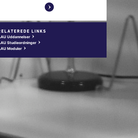
y
RELATEREDE LINKS
AAU Uddannelser
w
AU Studieordninger
w
AAU Moduler
w