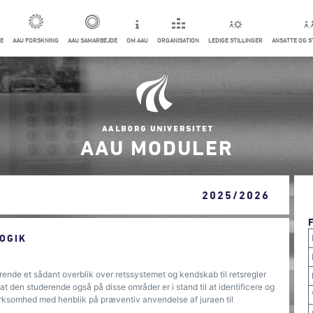
E
AAU FORSKNING
AAU SAMARBEJDE
OM AAU
ORGANISATION
LEDIGE STILLINGER
ANSATTE OG 
AAU MODULER
2025/2026
OGIK
ende et sådant overblik over retssystemet og kendskab til retsregler
t den studerende også på disse områder er i stand til at identificere og
irksomhed med henblik på præventiv anvendelse af juraen til