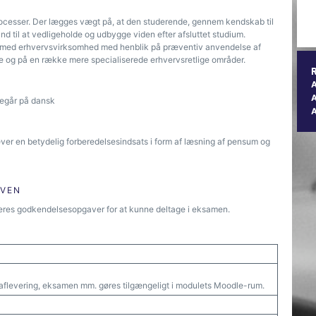
sprocesser. Der lægges vægt på, at den studerende, gennem kendskab til
tand til at vedligeholde og udbygge viden efter afsluttet studium.
lse med erhvervsvirksomhed med henblik på præventiv anvendelse af
ale og på en række mere specialiserede erhvervsretlige områder.
A
regår på dansk
ræver en betydelig forberedelsesindsats i form af læsning af pensum og
ØVEN
eres godkendelsesopgaver for at kunne deltage i eksamen.
aflevering, eksamen mm. gøres tilgængeligt i modulets Moodle-rum.