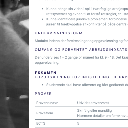
Kunne bringe sin viden i spil i tværfaglige arbejd
retssystemet og evnen til at forstå retsregler, er i s
Kunne identificere juridiske problemer i forbinde
juraen til forebyggelse af konflikter på både centr
UNDERVISNINGSFORM
Modulet indeholder forelæsninger og opgaveløsning og fo
OMFANG OG FORVENTET ARBEJDSINDSATS
Der undervises 1 – 2 gange pr. måned fra kl. 9 - 18. Det k
opgaveløsning.
EKSAMEN
FORUDSÆTNING FOR INDSTILLING TIL PR
Studerende skal have afleveret og fået godkendt d
PRØVER
Prøvens navn
Udvidet erhvervsret
Skriftlig eller mundtlig
Prøveform
Nærmere detaljer om formkrav, 
ECTS
5