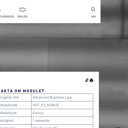
STUDERENDE
ENGLISH
SØG
FAKTA OM MODULET
Engelsk titel
Advanced Business Law
Modulkode
HD1_S3_M2BUE
Modultype
Kursus
Varighed
1 semester