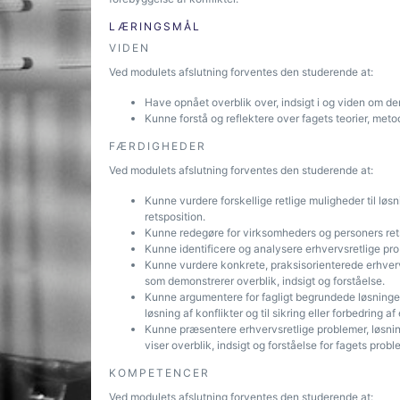
LÆRINGSMÅL
VIDEN
Ved modulets afslutning forventes den studerende at:
Have opnået overblik over, indsigt i og viden om de
Kunne forstå og reflektere over fagets teorier, meto
FÆRDIGHEDER
Ved modulets afslutning forventes den studerende at:
Kunne vurdere forskellige retlige muligheder til løsni
retsposition.
Kunne redegøre for virksomheders og personers retss
Kunne identificere og analysere erhvervsretlige pro
Kunne vurdere konkrete, praksisorienterede erhver
som demonstrerer overblik, indsigt og forståelse.
Kunne argumentere for fagligt begrundede løsninger 
løsning af konflikter og til sikring eller forbedring 
Kunne præsentere erhvervsretlige problemer, løs
viser overblik, indsigt og forståelse for fagets proble
KOMPETENCER
Ved modulets afslutning forventes den studerende at: