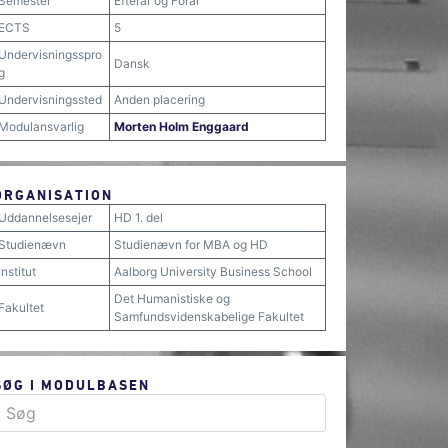
Semester
Efterår og Forår
ECTS
5
Undervisningsspro
Dansk
g
Undervisningssted
Anden placering
Modulansvarlig
Morten Holm Enggaard
ORGANISATION
Uddannelsesejer
HD 1. del
Studienævn
Studienævn for MBA og HD
Institut
Aalborg University Business School
Det Humanistiske og
Fakultet
Samfundsvidenskabelige Fakultet
SØG I MODULBASEN