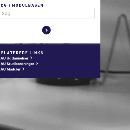
SØG I MODULBASEN
y
RELATEREDE LINKS
AAU Uddannelser
w
AU Studieordninger
w
AAU Moduler
w