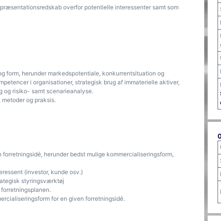
præsentationsredskab overfor potentielle interessenter samt som
g form, herunder markedspotentiale, konkurrentsituation og
petencer i organisationer, strategisk brug af immaterielle aktiver,
ng og risiko- samt scenarieanalyse.
, metoder og praksis.
n forretningsidé, herunder bedst mulige kommercialiseringsform,
teressent (investor, kunde osv.)
ategisk styringsværktøj
 forretningsplanen.
ialiseringsform for en given forretningsidé.