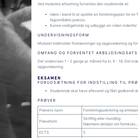
Ved modulets afslutning forventes den studerende at:
Være i stand til at opstille en forretningsplan for e
fagområdets praksis.
Kunne vedligeholde og udbygge sin viden indenfor f
UNDERVISNINGSFORM
Modulet indeholder forelæsninger og opgaveløsning og fo
OMFANG OG FORVENTET ARBEJDSINDSATS
Der undervises 1 – 2 gange pr. måned fra kl. 9 - 18. Det k
opgaveløsning.
EKSAMEN
FORUDSÆTNING FOR INDSTILLING TIL PR
Studerende skal have afleveret og fået godkendt d
PRØVER
Prøvens navn
Forretningsudvikling og entrep
Skriftlig eller mundtlig
Prøveform
Nærmere detaljer om formkrav, 
ECTS
5