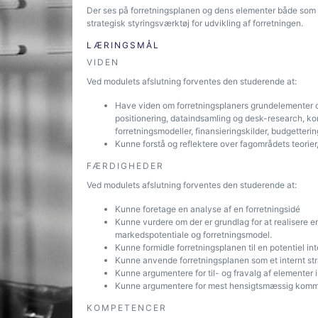
Der ses på forretningsplanen og dens elementer både som 
strategisk styringsværktøj for udvikling af forretningen.
LÆRINGSMÅL
VIDEN
Ved modulets afslutning forventes den studerende at:
Have viden om forretningsplaners grundelementer o
positionering, dataindsamling og desk-research, kom
forretningsmodeller, finansieringskilder, budgetteri
Kunne forstå og reflektere over fagområdets teorier
FÆRDIGHEDER
Ved modulets afslutning forventes den studerende at:
Kunne foretage en analyse af en forretningsidé
Kunne vurdere om der er grundlag for at realisere e
markedspotentiale og forretningsmodel.
Kunne formidle forretningsplanen til en potentiel in
Kunne anvende forretningsplanen som et internt str
Kunne argumentere for til- og fravalg af elementer i
Kunne argumentere for mest hensigtsmæssig kommerc
KOMPETENCER