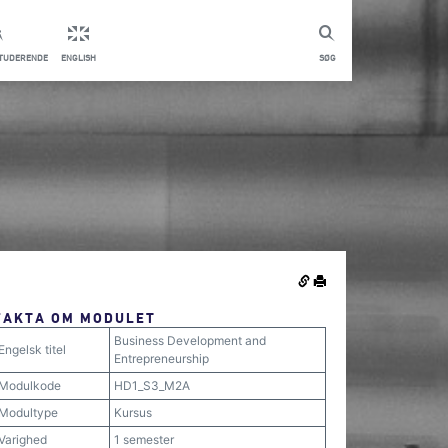
STUDERENDE
ENGLISH
SØG
FAKTA OM MODULET
Business Development and
Engelsk titel
Entrepreneurship
Modulkode
HD1_S3_M2A
Modultype
Kursus
Varighed
1 semester