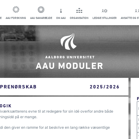
E
AAU FORSKNING
AAU SAMARBEJDE
OM AAU
ORGANISATION
LEDIGE STILLINGER
ANSATTE OG 
AAU MODULER
EPRENØRSKAB
2025/2026
OGIK
 iværksætterens evne til at redegøre for sin idé overfor andre både
tningsidé på er mange.
di den giver en ramme for at beskrive en lang række væsentlige