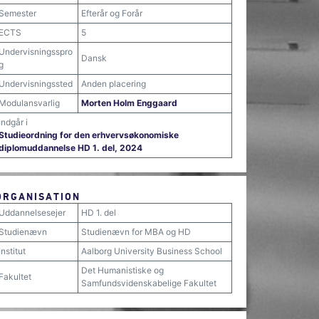
Semester
Efterår og Forår
ECTS
5
Undervisningsspro
Dansk
g
Undervisningssted
Anden placering
Modulansvarlig
Morten Holm Enggaard
Indgår i
Studieordning for den erhvervsøkonomiske
diplomuddannelse HD 1. del, 2024
ORGANISATION
Uddannelsesejer
HD 1. del
Studienævn
Studienævn for MBA og HD
Institut
Aalborg University Business School
Det Humanistiske og
Fakultet
Samfundsvidenskabelige Fakultet