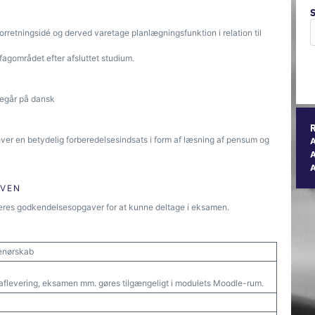
n forretningsidé og derved varetage planlægningsfunktion i relation til
agområdet efter afsluttet studium.
regår på dansk
ræver en betydelig forberedelsesindsats i form af læsning af pensum og
A
ØVEN
eres godkendelsesopgaver for at kunne deltage i eksamen.
renørskab
aflevering, eksamen mm. gøres tilgængeligt i modulets Moodle-rum.