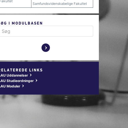
Fakultet
Samfundsvidenskabelige Fakultet
SØG I MODULBASEN
y
RELATEREDE LINKS
AAU Uddannelser
w
AU Studieordninger
w
AAU Moduler
w