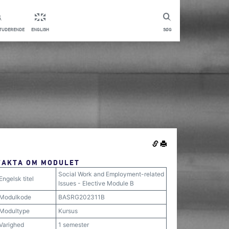
STUDERENDE
ENGLISH
SØG
FAKTA OM MODULET
Social Work and Employment-related
Engelsk titel
Issues - Elective Module B
Modulkode
BASRG202311B
Modultype
Kursus
Varighed
1 semester