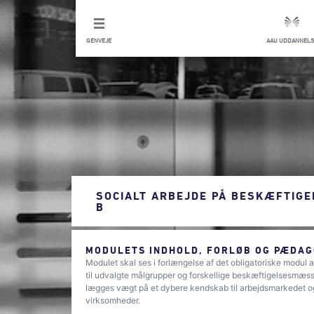
GENVEJE
AAU UDDANNELS
SOCIALT ARBEJDE PÅ BESKÆFTIG
B
MODULETS INDHOLD, FORLØB OG PÆDAG
Modulet skal ses i forlængelse af det obligatoriske modul 
til udvalgte målgrupper og forskellige beskæftigelsesmæss
lægges vægt på et dybere kendskab til arbejdsmarkedet og
virksomheder.