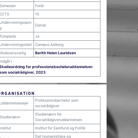
Semester
Forår
ECTS
15
Undervisningsspro
Dansk
g
Tomplads
Ja
Undervisningssted
Campus Aalborg
Modulansvarlig
Berith Heien Lauridsen
Indgår i
Studieordning for professionsbacheloruddannelsen
som socialrådgiver, 2023
ORGANISATION
Professionsbachelor som
Uddannelsesejer
socialrådgiver
Studienævn for
Studienævn
Socialrådgiveruddannelsen
Institut
Institut for Samfund og Politik
Det Humanistiske og