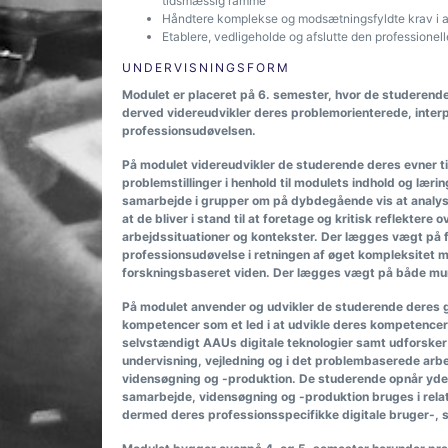
tidsmæssig ramme
Håndtere komplekse og modsætningsfyldte krav i ar
Etablere, vedligeholde og afslutte den professionell
UNDERVISNINGSFORM
Modulet er placeret på 6. semester, hvor de studerende
derved videreudvikler deres problemorienterede, interpe
professionsudøvelsen.
På modulet videreudvikler de studerende deres evner t
problemstillinger i henhold til modulets indhold og lær
samarbejde i grupper om på dybdegående vis at analyser
at de bliver i stand til at foretage og kritisk reflektere
arbejdssituationer og kontekster. Der lægges vægt på 
professionsudøvelse i retningen af øget kompleksitet me
forskningsbaseret viden. Der lægges vægt på både mun
På modulet anvender og udvikler de studerende deres g
kompetencer som et led i at udvikle deres kompetencer 
selvstændigt AAUs digitale teknologier samt udforsker 
undervisning, vejledning og i det problembaserede arb
vidensøgning og -produktion. De studerende opnår yderli
samarbejde, vidensøgning og -produktion bruges i relat
dermed deres professionsspecifikke digitale bruger-, 