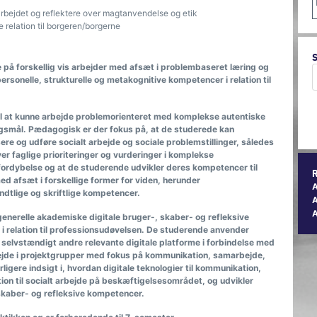
bejdet og reflektere over magtanvendelse og etik
e relation til borgeren/borgerne
 på forskellig vis arbejder med afsæt i problembaseret læring og
rsonelle, strukturelle og metakognitive kompetencer i relation til
il at kunne arbejde problemorienteret med komplekse autentiske
ingsmål. Pædagogisk er der fokus på, at de studerede kan
e og udføre socialt arbejde og sociale problemstillinger, således
 over faglige prioriteringer og vurderinger i komplekse
fordybelse og at de studerende udvikler deres kompetencer til
d afsæt i forskellige former for viden, herunder
dtlige og skriftlige kompetencer.
A
enerelle akademiske digitale bruger-, skaber- og refleksive
i relation til professionsudøvelsen. De studerende anvender
selvstændigt andre relevante digitale platforme i forbindelse med
ejde i projektgrupper med fokus på kommunikation, samarbejde,
gere indsigt i, hvordan digitale teknologier til kommunikation,
ion til socialt arbejde på beskæftigelsesområdet, og udvikler
skaber- og refleksive kompetencer.