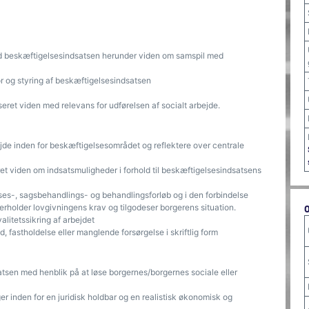
ed beskæftigelsesindsatsen herunder viden om samspil med
r og styring af beskæftigelsesindsatsen
eret viden med relevans for udførelsen af socialt arbejde.
ejde inden for beskæftigelsesområdet og reflektere over centrale
et viden om indsatsmuligheder i forhold til beskæftigelsesindsatsens
s-, sagsbehandlings- og behandlingsforløb og i den forbindelse
erholder lovgivningens krav og tilgodeser borgerens situation.
litetssikring af arbejdet
d, fastholdelse eller manglende forsørgelse i skriftlig form
satsen med henblik på at løse borgernes/borgernes sociale eller
er inden for en juridisk holdbar og en realistisk økonomisk og