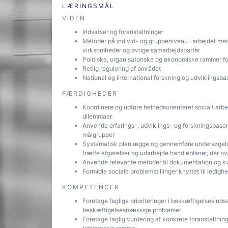
LÆRINGSMÅL
VIDEN
Indsatser og foranstaltninger
Metoder på individ- og gruppeniveau i arbejdet m
virksomheder og øvrige samarbejdsparter
Politiske, organisatoriske og økonomiske rammer fo
Retlig regulering af området
National og international forskning og udviklingsbas
FÆRDIGHEDER
Koordinere og udføre helhedsorienteret socialt arb
dilemmaer
Anvende erfarings-, udviklings- og forskningsbaser
målgrupper
Systematisk planlægge og gennemføre undersøgelse
træffe afgørelser og udarbejde handleplaner, der ov
Anvende relevante metoder til dokumentation og kva
Formidle sociale problemstillinger knyttet til ledighe
KOMPETENCER
Foretage faglige prioriteringer i beskæftigelsesind
beskæftigelsesmæssige problemer
Foretage faglig vurdering af konkrete foranstaltning