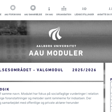
E
AAU FORSKNING
AAU SAMARBEJDE
OM AAU
ORGANISATION
LEDIGE STILLINGER
ANSATTE OG 
AAU MODULER
ELSESOMRÅDET - VALGMODUL
2025/2026
OGIK
af samme navn. Modulet har fokus på socialfaglige vurderinger i relation
ige foranstaltninger og metoder samt rammerne for indsatsen. Der
 samarbejdet med offentlige og private aktører herunder