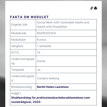
FAKTA OM MODULET
Social Work with Vulnerable Adults and
Engelsk titel
Adults with Disabilities
Modulkode
BASRG20204
Modultype
Kursus
Varighed
1 semester
ECTS
15
Undervisningsspr
Dansk
og
Tomplads
Ja
Undervisningsste
Campus Aalborg
d
Modulansvarlig
Berith Heien Lauridsen
Indgår i
Studieordning for professionsbacheloruddannelsen som
socialrådgiver, 2020