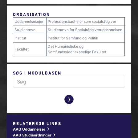
ORGANISATION
Uddannelsesejer
Professionsbachelor som socialrådgiver
Studienævn
Studienævn for Socialrådgiveruddannelsen
Institut
Institut for Samfund og Politik
Det Humanistiske og
Fakultet
Samfundsvidenskabelige Fakultet
SØG I MODULBASEN
y
RELATEREDE LINKS
AAU Uddannelser
w
AAU Studieordninger
w