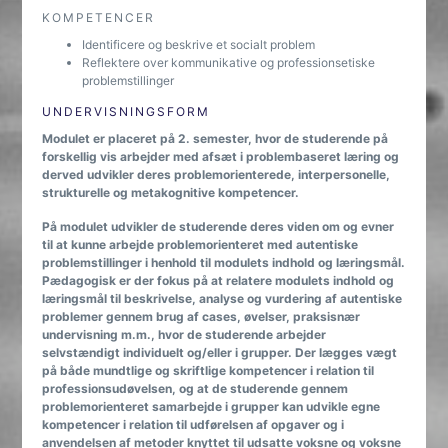
KOMPETENCER
Identificere og beskrive et socialt problem
Reflektere over kommunikative og professionsetiske
problemstillinger
UNDERVISNINGSFORM
Modulet er placeret på 2. semester, hvor de studerende på
forskellig vis arbejder med afsæt i problembaseret læring og
derved udvikler deres problemorienterede, interpersonelle,
strukturelle og metakognitive kompetencer.
På modulet udvikler de studerende deres viden om og evner
til at kunne arbejde problemorienteret med autentiske
problemstillinger i henhold til modulets indhold og læringsmål.
Pædagogisk er der fokus på at relatere modulets indhold og
læringsmål til beskrivelse, analyse og vurdering af autentiske
problemer gennem brug af cases, øvelser, praksisnær
undervisning m.m., hvor de studerende arbejder
selvstændigt individuelt og/eller i grupper. Der lægges vægt
på både mundtlige og skriftlige kompetencer i relation til
professionsudøvelsen, og at de studerende gennem
problemorienteret samarbejde i grupper kan udvikle egne
kompetencer i relation til udførelsen af opgaver og i
anvendelsen af metoder knyttet til udsatte voksne og voksne