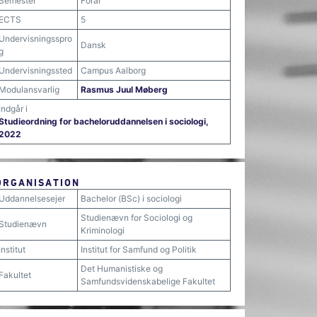
Semester
Forår
ECTS
5
Undervisningsspro
Dansk
g
Undervisningssted
Campus Aalborg
Modulansvarlig
Rasmus Juul Møberg
Indgår i
Studieordning for bacheloruddannelsen i sociologi,
2022
ORGANISATION
Uddannelsesejer
Bachelor (BSc) i sociologi
Studienævn for Sociologi og
Studienævn
Kriminologi
Institut
Institut for Samfund og Politik
Det Humanistiske og
Fakultet
Samfundsvidenskabelige Fakultet