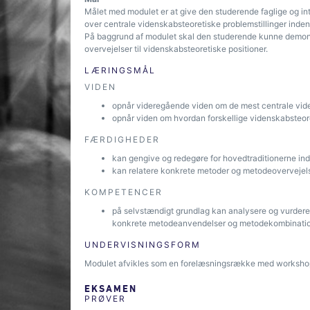
Målet med modulet er at give den studerende faglige og int
over centrale videnskabsteoretiske problemstillinger inden
På baggrund af modulet skal den studerende kunne demonst
overvejelser til videnskabsteoretiske positioner.
LÆRINGSMÅL
VIDEN
opnår videregående viden om de mest centrale vide
opnår viden om hvordan forskellige videnskabsteore
FÆRDIGHEDER
kan gengive og redegøre for hovedtraditionerne in
kan relatere konkrete metoder og metodeovervejelse
KOMPETENCER
på selvstændigt grundlag kan analysere og vurdere 
konkrete metodeanvendelser og metodekombinati
UNDERVISNINGSFORM
Modulet afvikles som en forelæsningsrække med workshop
EKSAMEN
PRØVER