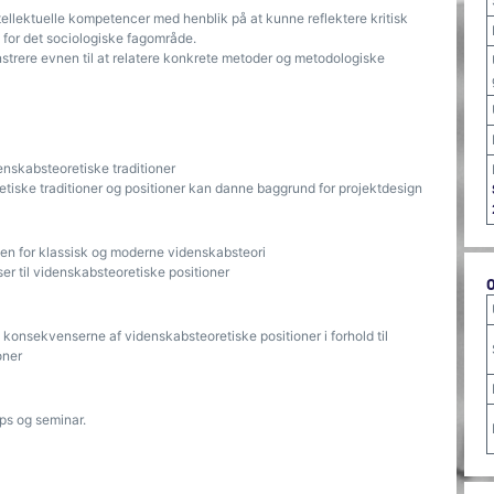
ellektuelle kompetencer med henblik på at kunne reflektere kritisk
 for det sociologiske fagområde.
rere evnen til at relatere konkrete metoder og metodologiske
nskabsteoretiske traditioner
tiske traditioner og positioner kan danne baggrund for projektdesign
den for klassisk og moderne videnskabsteori
r til videnskabsteoretiske positioner
konsekvenserne af videnskabsteoretiske positioner i forhold til
oner
s og seminar.