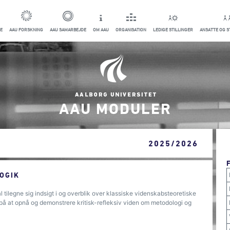
E
AAU FORSKNING
AAU SAMARBEJDE
OM AAU
ORGANISATION
LEDIGE STILLINGER
ANSATTE OG 
AAU MODULER
2025/2026
OGIK
l tilegne sig indsigt i og overblik over klassiske videnskabsteoretiske
 på at opnå og demonstrere kritisk-refleksiv viden om metodologi og