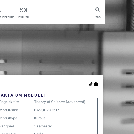
STUDERENDE
ENGLISH
SØG
FAKTA OM MODULET
Engelsk titel
Theory of Science (Advanced)
Modulkode
BASOC202617
Modultype
Kursus
Varighed
1 semester