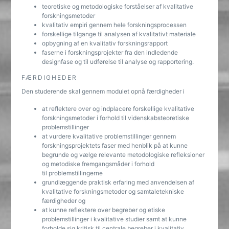
teoretiske og metodologiske forståelser af kvalitative
forskningsmetoder
kvalitativ empiri gennem hele forskningsprocessen
forskellige tilgange til analysen af kvalitativt materiale
opbygning af en kvalitativ forskningsrapport
faserne i forskningsprojekter fra den indledende
designfase og til udførelse til analyse og rapportering.
FÆRDIGHEDER
Den studerende skal gennem modulet opnå færdigheder i
at reflektere over og indplacere forskellige kvalitative
forskningsmetoder i forhold til videnskabsteoretiske
problemstillinger
at vurdere kvalitative problemstillinger gennem
forskningsprojektets faser med henblik på at kunne
begrunde og vælge relevante metodologiske refleksioner
og metodiske fremgangsmåder i forhold
til problemstillingerne
grundlæggende praktisk erfaring med anvendelsen af
kvalitative forskningsmetoder og samtaletekniske
færdigheder og
at kunne reflektere over begreber og etiske
problemstillinger i kvalitative studier samt at kunne
forholde sig kritisk til centrale begreber i kvalitativ