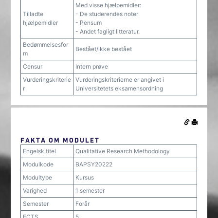
Med visse hjælpemidler:
Tilladte
- De studerendes noter
hjælpemidler
- Pensum
- Andet fagligt litteratur.
Bedømmelsesfor
Bestået/ikke bestået
m
Censur
Intern prøve
Vurderingskriterie
Vurderingskriterierne er angivet i
r
Universitetets eksamensordning
FAKTA OM MODULET
Engelsk titel
Qualitative Research Methodology
Modulkode
BAPSY20222
Modultype
Kursus
Varighed
1 semester
Semester
Forår
ECTS
5