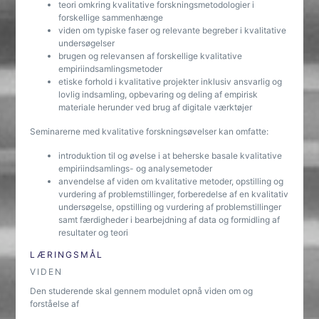
teori omkring kvalitative forskningsmetodologier i
forskellige sammenhænge
viden om typiske faser og relevante begreber i kvalitative
undersøgelser
brugen og relevansen af forskellige kvalitative
empiriindsamlingsmetoder
etiske forhold i kvalitative projekter inklusiv ansvarlig og
lovlig indsamling, opbevaring og deling af empirisk
materiale herunder ved brug af digitale værktøjer
Seminarerne med kvalitative forskningsøvelser kan omfatte:
introduktion til og øvelse i at beherske basale kvalitative
empiriindsamlings- og analysemetoder
anvendelse af viden om kvalitative metoder, opstilling og
vurdering af problemstillinger, forberedelse af en kvalitativ
undersøgelse, opstilling og vurdering af problemstillinger
samt færdigheder i bearbejdning af data og formidling af
resultater og teori
LÆRINGSMÅL
VIDEN
Den studerende skal gennem modulet opnå viden om og
forståelse af