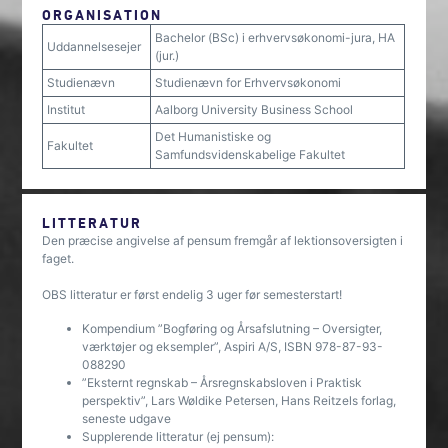
ORGANISATION
Bachelor (BSc) i erhvervsøkonomi-jura, HA
Uddannelsesejer
(jur.)
Studienævn
Studienævn for Erhvervsøkonomi
Institut
Aalborg University Business School
Det Humanistiske og
Fakultet
Samfundsvidenskabelige Fakultet
LITTERATUR
Den præcise angivelse af pensum fremgår af lektionsoversigten i
faget.
OBS litteratur er først endelig 3 uger før semesterstart!
Kompendium ”Bogføring og Årsafslutning – Oversigter,
værktøjer og eksempler”, Aspiri A/S, ISBN 978-87-93-
088290
”Eksternt regnskab – Årsregnskabsloven i Praktisk
perspektiv”, Lars Wøldike Petersen, Hans Reitzels forlag,
seneste udgave
Supplerende litteratur (ej pensum):