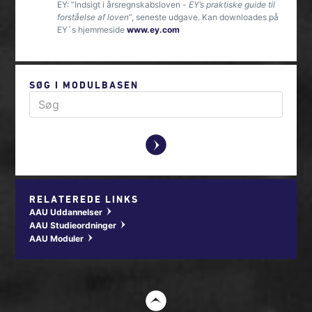
EY: ”Indsigt i årsregnskabsloven -
EY’s praktiske guide til
forståelse af loven
”, seneste udgave. Kan downloades på
EY´s hjemmeside
www.ey.com
SØG I MODULBASEN
y
RELATEREDE LINKS
AAU Uddannelser
w
AAU Studieordninger
w
AAU Moduler
w
t