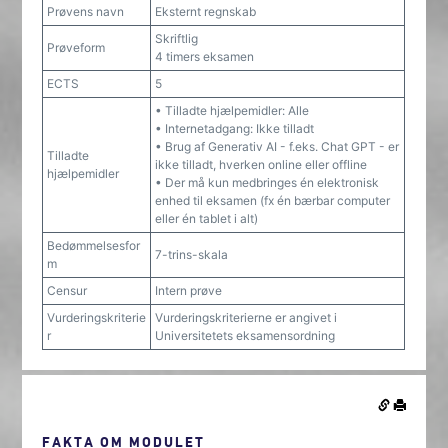
Prøvens navn
Eksternt regnskab
Skriftlig
Prøveform
4 timers eksamen
ECTS
5
• Tilladte hjælpemidler: Alle
• Internetadgang: Ikke tilladt
• Brug af Generativ AI - f.eks. Chat GPT - er
Tilladte
ikke tilladt, hverken online eller offline
hjælpemidler
• Der må kun medbringes én elektronisk
enhed til eksamen (fx én bærbar computer
eller én tablet i alt)
Bedømmelsesfor
7-trins-skala
m
Censur
Intern prøve
Vurderingskriterie
Vurderingskriterierne er angivet i
r
Universitetets eksamensordning
FAKTA OM MODULET