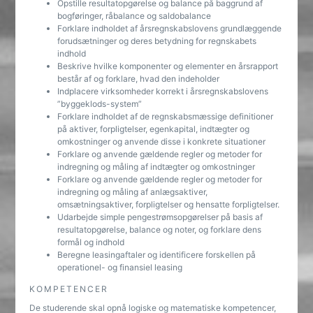
Opstille resultatopgørelse og balance på baggrund af
bogføringer, råbalance og saldobalance
Forklare indholdet af årsregnskabslovens grundlæggende
forudsætninger og deres betydning for regnskabets
indhold
Beskrive hvilke komponenter og elementer en årsrapport
består af og forklare, hvad den indeholder
Indplacere virksomheder korrekt i årsregnskabslovens
”byggeklods-system”
Forklare indholdet af de regnskabsmæssige definitioner
på aktiver, forpligtelser, egenkapital, indtægter og
omkostninger og anvende disse i konkrete situationer
Forklare og anvende gældende regler og metoder for
indregning og måling af indtægter og omkostninger
Forklare og anvende gældende regler og metoder for
indregning og måling af anlægsaktiver,
omsætningsaktiver, forpligtelser og hensatte forpligtelser.
Udarbejde simple pengestrømsopgørelser på basis af
resultatopgørelse, balance og noter, og forklare dens
formål og indhold
Beregne leasingaftaler og identificere forskellen på
operationel- og finansiel leasing
KOMPETENCER
De studerende skal opnå logiske og matematiske kompetencer,