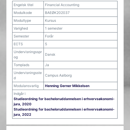
Engelsk titel
Financial Accounting
Modulkode
BAEØK202037
Modultype
Kursus
Varighed
1 semester
Semester
Forår
ECTS
5
Undervisningsspr
Dansk
og
Tomplads
Ja
Undervisningsste
Campus Aalborg
d
Modulansvarlig
Henning Gerner Mikkelsen
Indgår i
Studieordning for bacheloruddannelsen i erhvervsøkonomi-
jura, 2020
Studieordning for bacheloruddannelsen i erhvervsøkonomi-
jura, 2022