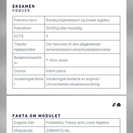
EKSAMEN
PRØVER
Prøvens navn
Sandsynlighedsteori og lineær algebra
Prøveform
Skriftlig eller mundtlig
ECTS
5
Tilladte
Der henvises til den pågældende
hjælpemidler
semesterbeskrivelse/modulbeskrivelse
Bedømmelsesfor
7-trins-skala
m
Censur
Intern prøve
Vurderingskriterie
Vurderingskriterierne er angivet i
r
Universitetets eksamensordning
FAKTA OM MODULET
Engelsk titel
Probability Theory and Linear Algebra
Modulkode
22BMATSLIAL