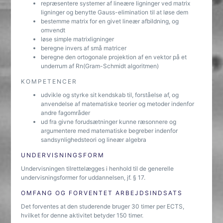
repræsentere systemer af lineære ligninger ved matrix
ligninger og benytte Gauss-elimination til at løse dem
bestemme matrix for en givet lineær afbildning, og
omvendt
løse simple matrixligninger
beregne invers af små matricer
beregne den ortogonale projektion af en vektor på et
underrum af Rn(Gram-Schmidt algoritmen)
KOMPETENCER
udvikle og styrke sit kendskab til, forståelse af, og
anvendelse af matematiske teorier og metoder indenfor
andre fagområder
ud fra givne forudsætninger kunne ræsonnere og
argumentere med matematiske begreber indenfor
sandsynlighedsteori og lineær algebra
UNDERVISNINGSFORM
Undervisningen tilrettelægges i henhold til de generelle
undervisningsformer for uddannelsen, jf. § 17.
OMFANG OG FORVENTET ARBEJDSINDSATS
Det forventes at den studerende bruger 30 timer per ECTS,
hvilket for denne aktivitet betyder 150 timer.