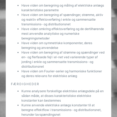
Have viden om beregning og måling af elektriske anlægs
karakteristiske parametre
Have viden om beregning af spændinger, strømme, aktiv
og reaktiv effektoverføring i enkle og sammensatte
transmissions- og distributionsnet
Have viden omkring effektoverføring og de dertilhørende
mest anvendte analytiske og numeriske
beregningsmetoder
Have viden om symmetriske komponenter, deres
beregning og anvendelse
Have viden om beregning af strømme og spændinger ved
en- og flerfasede fejl i el-net ved varierende typer af
jording i enkle og sammensatte transmissions- og
distributionsnet
Have viden om Fourier-serier og harmoniske funktioner
og deres relevans for elektriske anlæg
FÆRDIGHEDER
Kunne analysere forskellige elektriske anlægsdele på en
sådan måde, at disses karakteristiske elektriske
konstanter kan bestemmes
Kunne anvende elektriske anlægs konstanter til at
beregne effektflow i transmissions- og distributionsnet,
herunder lavspændingsnet