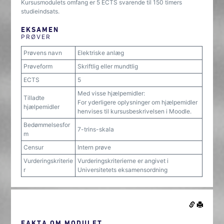
Kursusmodulets omfang er 5 ECTS svarende til 150 timers
studieindsats.
EKSAMEN
PRØVER
Prøvens navn
Elektriske anlæg
Prøveform
Skriftlig eller mundtlig
ECTS
5
Med visse hjælpemidler:
Tilladte
For yderligere oplysninger om hjælpemidler
hjælpemidler
henvises til kursusbeskrivelsen i Moodle.
Bedømmelsesfor
7-trins-skala
m
Censur
Intern prøve
Vurderingskriterie
Vurderingskriterierne er angivet i
r
Universitetets eksamensordning
FAKTA OM MODULET