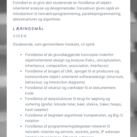
Formålet er at give den studerende en forståelse af objekt-
orienteret analyse og designmetoder. Derudover gives også en
introduktion til netværksprogrammering, parallelprogrammering,
datastrukturer og algoritmer.
LÆRINGSMÅL
VIDEN
Studerende, som gennemfører modulet, vil opnå:
Forståelse af de grundlæggende koncepter indenfor
objektorienteret design og analyse (f.eks., encaptulation,
inheritance, composition, association, interfaces)
Forståelse af brugen af UML sproget til at producere og
kommunikere objekt-orienteret softwaredesign (structure,
behaviour, og interaction diagrams)
Forståelse af struktur og værktøjer til at dokumentere
kode
Forståelse af datastrukturer til brug for søgning og
sortering (grafer, linkede lister, køer, stakke, træer, heaps,
hash tabeller)
Forståelse af begrebet algoritmisk kompleksitet, og Big-O
notation
Forståelse af programmeringsbegreber relateret til
netværk: klienter og servere, sockets, porte, IP adresser