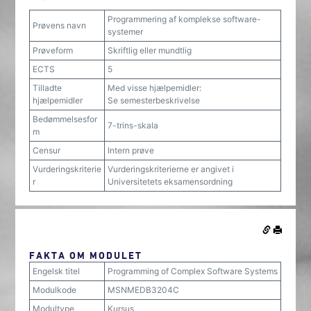
Programmering af komplekse software-
Prøvens navn
systemer
Prøveform
Skriftlig eller mundtlig
ECTS
5
Tilladte
Med visse hjælpemidler:
hjælpemidler
Se semesterbeskrivelse
Bedømmelsesfor
7-trins-skala
m
Censur
Intern prøve
Vurderingskriterie
Vurderingskriterierne er angivet i
r
Universitetets eksamensordning
FAKTA OM MODULET
Engelsk titel
Programming of Complex Software Systems
Modulkode
MSNMEDB3204C
Modultype
Kursus