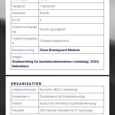
Varighed
1 semester
Semester
Efterår
ECTS
5
Undervisningsspr
Dansk og engelsk
og
Undervisningsste
Campus København
d
Modulansvarlig
Claus Brøndgaard Madsen
Indgår i
Studieordning for bacheloruddannelsen i medialogi, 2020,
København
ORGANISATION
Uddannelsesejer
Bachelor (BSc) i medialogi
Studienævn
Studienævn for Medieteknologi
Institut
Institut for Arkitektur og Medieteknologi
Fakultet
Det Teknisk Fakultet for IT og Design