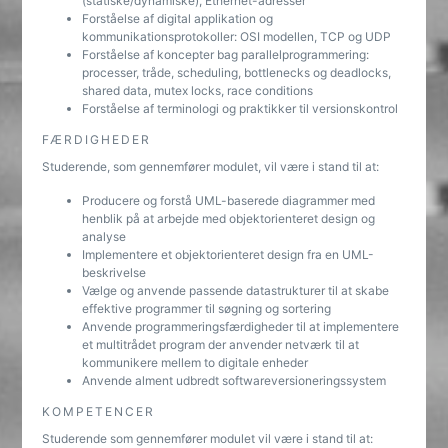
(statiske/dynamiske), Ethernet-adresser
Forståelse af digital applikation og
kommunikationsprotokoller: OSI modellen, TCP og UDP
Forståelse af koncepter bag parallelprogrammering:
processer, tråde, scheduling, bottlenecks og deadlocks,
shared data, mutex locks, race conditions
Forståelse af terminologi og praktikker til versionskontrol
FÆRDIGHEDER
Studerende, som gennemfører modulet, vil være i stand til at:
Producere og forstå UML-baserede diagrammer med
henblik på at arbejde med objektorienteret design og
analyse
Implementere et objektorienteret design fra en UML-
beskrivelse
Vælge og anvende passende datastrukturer til at skabe
effektive programmer til søgning og sortering
Anvende programmeringsfærdigheder til at implementere
et multitrådet program der anvender netværk til at
kommunikere mellem to digitale enheder
Anvende alment udbredt softwareversioneringssystem
KOMPETENCER
Studerende som gennemfører modulet vil være i stand til at: