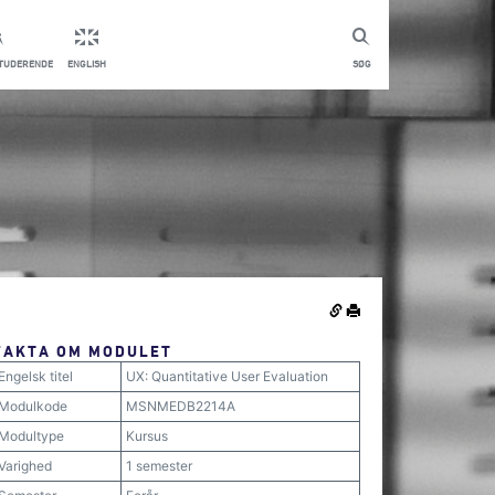
STUDERENDE
ENGLISH
SØG
FAKTA OM MODULET
Engelsk titel
UX: Quantitative User Evaluation
Modulkode
MSNMEDB2214A
Modultype
Kursus
Varighed
1 semester