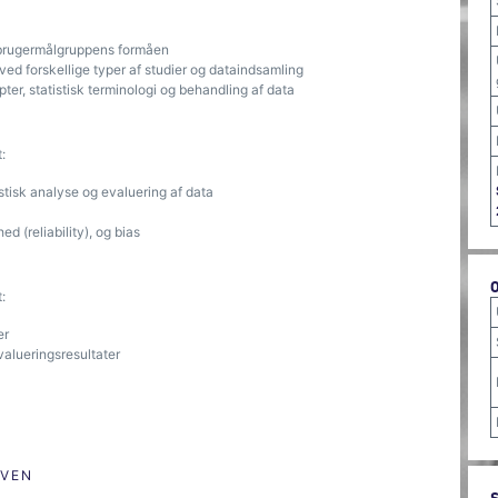
f brugermålgruppens formåen
ved forskellige typer af studier og dataindsamling
r, statistisk terminologi og behandling af data
:
stisk analyse og evaluering af data
hed (reliability), og bias
:
stemer
alueringsresultater
ØVEN