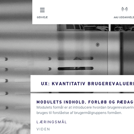
GENVEJE
AAU UDDANNELS
UX: KVANTITATIV BRUGEREVALUER
MODULETS INDHOLD, FORLØB OG PÆDAG
Modulets formål er at introducere hvordan brugerevalueri
bruges til forståelse af brugermålgruppens formåen.
LÆRINGSMÅL
VIDEN