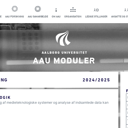
E
AAU FORSKNING
AAU SAMARBEJDE
OM AAU
ORGANISATION
LEDIGE STILLINGER
ANSATTE OG 
AAU MODULER
ING
2024/2025
OGIK
ng af medieteknologiske systemer og analyse af indsamlede data kan