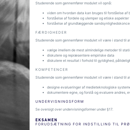
Studerende som gennemfører modulet vil opnå:
viden om hvordan data kan bruges til forståelse a
forståelse af fordele og ulemper og etiske aspekter 
forståelse af grundlæggende sandsynlighedskoncepte
FÆRDIGHEDER
Studerende som gennemfører modulet vil være i stand til at
vælge imellem de mest almindelige metoder til stati
diskutere og repræsentere empiriske data
diskutere et resultat i forhold til gyldighed, pålidelig
KOMPETENCER
Studerende som gennemfører modulet vil være i stand til at
designe evalueringer af medieteknologiske sy
dokumentere egne, og forstå og evaluere andres, ev
UNDERVISNINGSFORM
Se oversigt over undervisningsformer under §17.
EKSAMEN
FORUDSÆTNING FOR INDSTILLING TIL PR