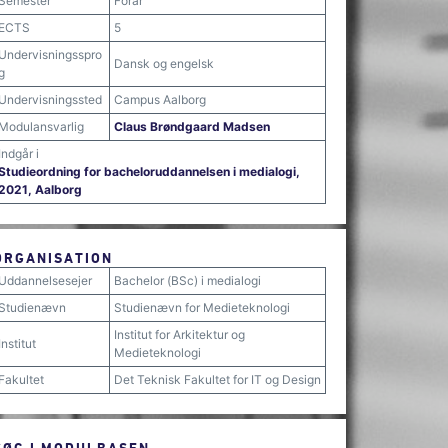
Semester
Forår
ECTS
5
Undervisningsspro
Dansk og engelsk
g
Undervisningssted
Campus Aalborg
Modulansvarlig
Claus Brøndgaard Madsen
Indgår i
Studieordning for bacheloruddannelsen i medialogi,
2021, Aalborg
ORGANISATION
Uddannelsesejer
Bachelor (BSc) i medialogi
Studienævn
Studienævn for Medieteknologi
Institut for Arkitektur og
Institut
Medieteknologi
Fakultet
Det Teknisk Fakultet for IT og Design
SØG I MODULBASEN