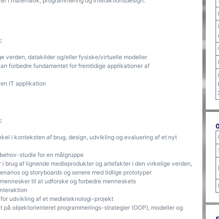
r i matematik, programmering og interaktionsdesign.
:
e verden, datakilder og/eller fysiske/virtuelle modeller
n forbedre fundamentet for fremtidige applikationer af
en IT applikation
:
l i konteksten af brug, design, udvikling og evaluering af et nyt
rbehov-studie for en målgruppe
i brug af lignende medieprodukter og artefakter i den virkelige verden,
cenarios og storyboards og senere med tidlige prototyper
e mennesker til at udforske og forbedre menneskets
nteraktion
for udvikling af et medieteknologi-projekt
t på objektorienteret programmerings-strategier (OOP), modeller og