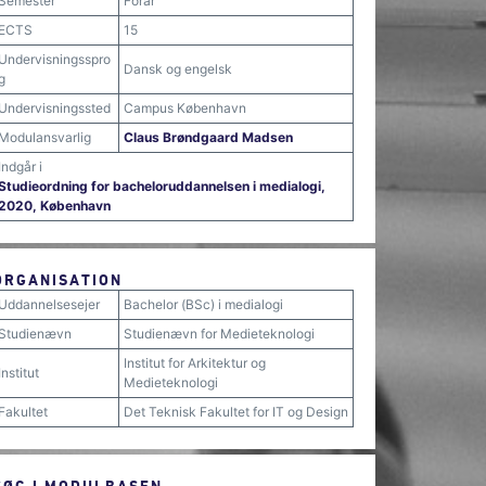
Semester
Forår
ECTS
15
Undervisningsspro
Dansk og engelsk
g
Undervisningssted
Campus København
Modulansvarlig
Claus Brøndgaard Madsen
Indgår i
Studieordning for bacheloruddannelsen i medialogi,
2020, København
ORGANISATION
Uddannelsesejer
Bachelor (BSc) i medialogi
Studienævn
Studienævn for Medieteknologi
Institut for Arkitektur og
Institut
Medieteknologi
Fakultet
Det Teknisk Fakultet for IT og Design
SØG I MODULBASEN