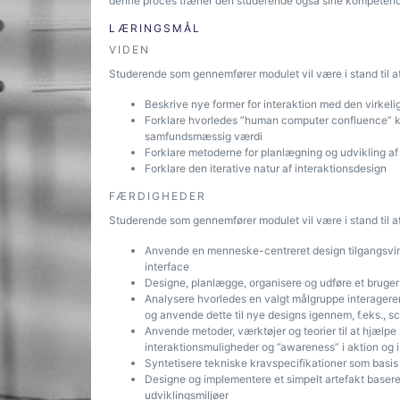
denne proces træner den studerende også sine kompetence
LÆRINGSMÅL
VIDEN
Studerende som gennemfører modulet vil være i stand til at
Beskrive nye former for interaktion med den virkelig
Forklare hvorledes ”human computer confluence” ka
samfundsmæssig værdi
Forklare metoderne for planlægning og udvikling af 
Forklare den iterative natur af interaktionsdesign
FÆRDIGHEDER
Studerende som gennemfører modulet vil være i stand til at
Anvende en menneske-centreret design tilgangsvinke
interface
Designe, planlægge, organisere og udføre et bruge
Analysere hvorledes en valgt målgruppe interagerer 
og anvende dette til nye designs igennem, f.eks., s
Anvende metoder, værktøjer og teorier til at hjælp
interaktionsmuligheder og ”awareness” i aktion og i
Syntetisere tekniske kravspecifikationer som basis 
Designe og implementere et simpelt artefakt basere
udviklingsmiljøer