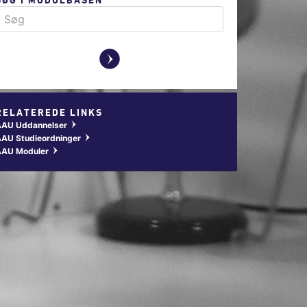
y
RELATEREDE LINKS
AAU Uddannelser
w
AU Studieordninger
w
AAU Moduler
w