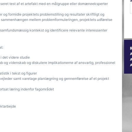
seret test af et artefakt med en målgruppe eller domæneeksperter
g formidle projektets problemstilling og resultater skriftligt og
sammenhængen mellem problemformuleringen, projektets udførelse
og samfundsmæssig kontekst og identificere relevante interessenter
t:
 det videre studie
A
b og videnskab og diskutere implikationerne af ansvarlig, professionel
istik i tekst og figurer
jleder samt varetage planlægning og gennemførelse af et projekt
ortsat læring indenfor fagområdet
ektarbejde