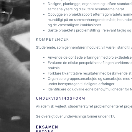
Designe, planlægge, organisere og udføre standardi
samt analysere og diskutere resultaterne heraf
Opbygge en projektrapport efter fagområdets normer o
mundtligt på en sammenhængende måde, herunder 
og de væsentligste konklusioner
Sætte projektets problemstilling i relevant faglig 
KOMPETENCER
Studerende, som gennemfører modulet, vil være i stand til a
Anvende de opnåede erfaringer med projektledelse i
Evaluere de etiske perspektiver af ingeniørvidenska
praksis
Forklare kvantitative resultater med beskrivende stat
Organisere gruppesamarbejde og samarbejde med ve
under hensyntagen til tidligere erfaringer
Identificere og udvikle egne behov/muligheder for f
UNDERVISNINGSFORM
Akademisk vejledt, studenterstyret problemorienteret proj
Se oversigt over undervisningsformer under §17.
EKSAMEN
PRØVER