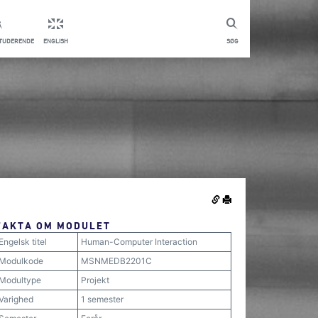
STUDERENDE
ENGLISH
SØG
FAKTA OM MODULET
Engelsk titel
Human-Computer Interaction
Modulkode
MSNMEDB2201C
Modultype
Projekt
Varighed
1 semester