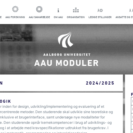
E
AAU FORSKNING
AAU SAMARBEJDE
OM AAU
ORGANISATION
LEDIGE STILLINGER
ANSATTE OG 
AAU MODULER
N
2024/2025
OGIK
inden for design, udvikling/implementering og evaluering af et
rcentrerede metoder. Den studerende skal udvikle sine teoretiske og
nklusive et brugerinterface, samt undersøge nye modaliteter for
lse. Den studerende opnår kernekompetencer i brug af udviklings- og
og i at arbejde med kravspecifikationer udtrukket fra brugerkrav. I