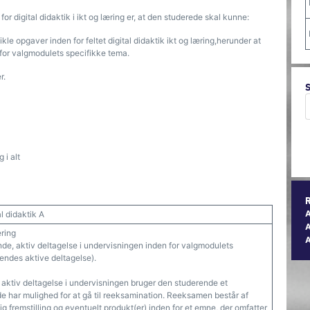
 digital didaktik i ikt og læring er, at den studerede skal kunne:
e opgaver inden for feltet digital didaktik ikt og læring,herunder at
for valgmodulets specifikke tema.
r.
 i alt
l didaktik A
A
ering
ende, aktiv deltagelse i undervisningen inden for valgmodulets
ndes aktive deltagelse).
, aktiv deltagelse i undervisningen bruger den studerende et
 har mulighed for at gå til reeksamination. Reeksamen består af
ig fremstilling og eventuelt produkt(er) inden for et emne, der omfatter