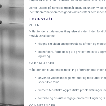
Der fokuseres på hovedspørgsmål om hvad, under hvilke om
identificere/analysere/designe/kvalificere/facilitere inde
LÆRINGSMÅL
VIDEN
Målet for den studerendes tilegnelse af viden inden for digit
modulet skal kunne:
tilegne sig viden om og forståelse af teori og metoder 
identificere, forholde sig til og reflektere over val
oglæring.
FÆRDIGHEDER
Målet for den studerendes udvikling af færdigheder inden for
anvende videnskabelige metoder og redskaber inden 
specifikke tema
vurdere teoretiske og praktiske problemstillinger i
formidle og diskutere faglige problemstillinger og l
KOMPETENCER