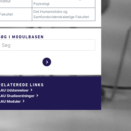
Institut
Psykologi
Det Humanistiske og
Fakultet
Samfundsvidenskabelige Fakultet
SØG I MODULBASEN
y
RELATEREDE LINKS
AAU Uddannelser
w
AU Studieordninger
w
AAU Moduler
w