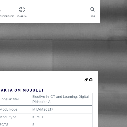
STUDERENDE
ENGLISH
SØG
FAKTA OM MODULET
Elective in ICT and Learning: Digital
Engelsk titel
Didactics A
Modulkode
MILVM20217
Modultype
Kursus
ECTS
5