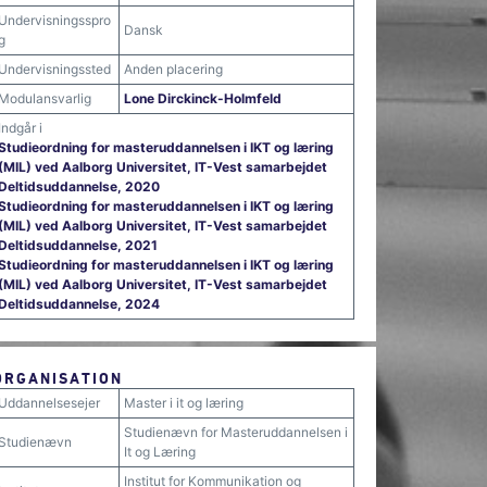
Undervisningsspro
Dansk
g
Undervisningssted
Anden placering
Modulansvarlig
Lone Dirckinck-Holmfeld
Indgår i
Studieordning for masteruddannelsen i IKT og læring
(MIL) ved Aalborg Universitet, IT-Vest samarbejdet
Deltidsuddannelse, 2020
Studieordning for masteruddannelsen i IKT og læring
(MIL) ved Aalborg Universitet, IT-Vest samarbejdet
Deltidsuddannelse, 2021
Studieordning for masteruddannelsen i IKT og læring
(MIL) ved Aalborg Universitet, IT-Vest samarbejdet
Deltidsuddannelse, 2024
ORGANISATION
Uddannelsesejer
Master i it og læring
Studienævn for Masteruddannelsen i
Studienævn
It og Læring
Institut for Kommunikation og