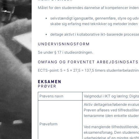
Målet for den studerendes dannelse af kompetencer inden for
selvstændigt igangsætte, gennemføre, styre og udvikl
skabe sig erfaring med teknikker og metoder inden 
deltage aktivt i kollaborative ikt-baserede processe
UNDERVISNINGSFORM
Se under § 17 i studieordningen.
OMFANG OG FORVENTET ARBEJDSINDSATS
ECTS-point: 5 = 5 x 27,5 = 137,5 timers studenterbelastning
EKSAMEN
PRØVER
Prøvens navn
Valgmodul i IKT og læring: Digita
Aktiv deltagelse/løbende evalu
Prøven afløses ved tilfredsstill
temaramme (den enkelte studere
Prøveform
Ved manglende tilfredsstillende
eksamensforsøg. Den studerende
udarbejdelse af en mindre skriftl