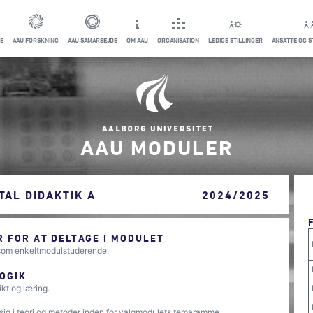
E
AAU FORSKNING
AAU SAMARBEJDE
OM AAU
ORGANISATION
LEDIGE STILLINGER
ANSATTE OG 
AAU MODULER
TAL DIDAKTIK A
2024/2025
 FOR AT DELTAGE I MODULET
 som enkeltmodulstuderende.
OGIK
ikt og læring.
sig i teori og metoder inden for valgmodulets temaramme.