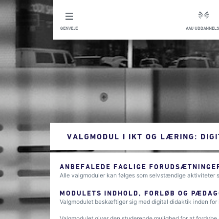
GENVEJE
AAU UDDANNELS
VALGMODUL I IKT OG LÆRING: DIGI
ANBEFALEDE FAGLIGE FORUDSÆTNINGER
Alle valgmoduler kan følges som selvstændige aktiviteter
MODULETS INDHOLD, FORLØB OG PÆDAG
Valgmodulet beskæftiger sig med digital didaktik inden for 
Valgmodulet giver den studerende mulighed for at fordybe 