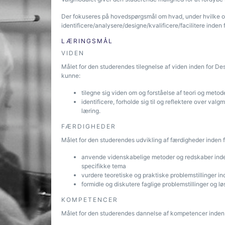
Der fokuseres på hovedspørgsmål om hvad, under hvilke om
identificere/analysere/designe/kvalificere/facilitere inde
LÆRINGSMÅL
VIDEN
Målet for den studerendes tilegnelse af viden inden for Desi
kunne:
tilegne sig viden om og forståelse af teori og metoder
identificere, forholde sig til og reflektere over val
læring.
FÆRDIGHEDER
Målet for den studerendes udvikling af færdigheder inden fo
anvende videnskabelige metoder og redskaber inden
specifikke tema
vurdere teoretiske og praktiske problemstillinger i
formidle og diskutere faglige problemstillinger og l
KOMPETENCER
Målet for den studerendes dannelse af kompetencer inden fo