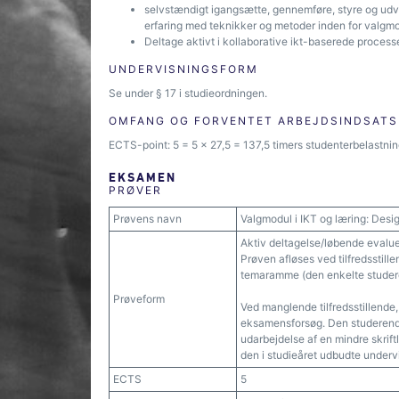
selvstændigt igangsætte, gennemføre, styre og udvik
erfaring med teknikker og metoder inden for valgmo
Deltage aktivt i kollaborative ikt-baserede processe
UNDERVISNINGSFORM
Se under § 17 i studieordningen.
OMFANG OG FORVENTET ARBEJDSINDSATS
ECTS-point: 5 = 5 x 27,5 = 137,5 timers studenterbelastning
EKSAMEN
PRØVER
Prøvens navn
Valgmodul i IKT og læring: Desi
Aktiv deltagelse/løbende evalu
Prøven afløses ved tilfredsstill
temaramme (den enkelte studere
Prøveform
Ved manglende tilfredsstillende
eksamensforsøg. Den studerende
udarbejdelse af en mindre skriftl
den i studieåret udbudte undervisn
ECTS
5