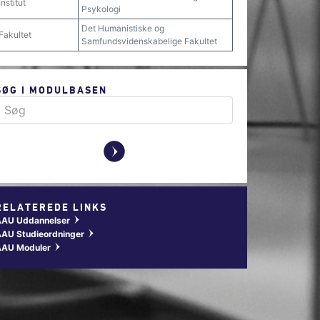
Institut
Psykologi
Det Humanistiske og
Fakultet
Samfundsvidenskabelige Fakultet
SØG I MODULBASEN
y
RELATEREDE LINKS
AAU Uddannelser
w
AU Studieordninger
w
AAU Moduler
w