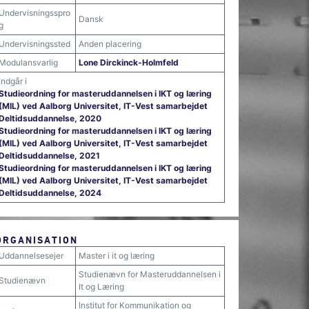
Undervisningsspro
Dansk
g
Undervisningssted
Anden placering
Modulansvarlig
Lone Dirckinck-Holmfeld
Indgår i
Studieordning for masteruddannelsen i IKT og læring
(MIL) ved Aalborg Universitet, IT-Vest samarbejdet
Deltidsuddannelse, 2020
Studieordning for masteruddannelsen i IKT og læring
(MIL) ved Aalborg Universitet, IT-Vest samarbejdet
Deltidsuddannelse, 2021
Studieordning for masteruddannelsen i IKT og læring
(MIL) ved Aalborg Universitet, IT-Vest samarbejdet
Deltidsuddannelse, 2024
ORGANISATION
Uddannelsesejer
Master i it og læring
Studienævn for Masteruddannelsen i
Studienævn
It og Læring
Institut for Kommunikation og