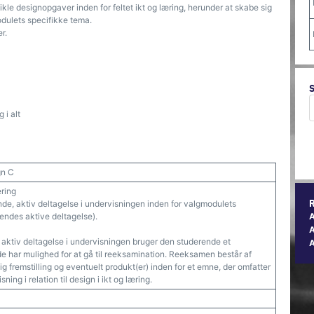
le designopgaver inden for feltet ikt og læring, herunder at skabe sig
dulets specifikke tema.
r.
 i alt
gn C
ering
ende, aktiv deltagelse i undervisningen inden for valgmodulets
ndes aktive deltagelse).
A
, aktiv deltagelse i undervisningen bruger den studerende et
 har mulighed for at gå til reeksamination. Reeksamen består af
ig fremstilling og eventuelt produkt(er) inden for et emne, der omfatter
ing i relation til design i ikt og læring.