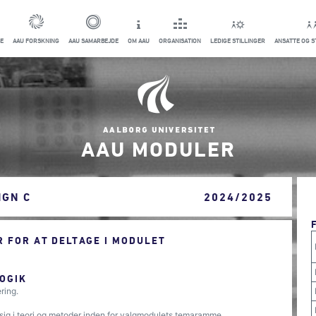
E
AAU FORSKNING
AAU SAMARBEJDE
OM AAU
ORGANISATION
LEDIGE STILLINGER
ANSATTE OG 
AAU MODULER
IGN C
2024/2025
 FOR AT DELTAGE I MODULET
OGIK
ring.
sig i teori og metoder inden for valgmodulets temaramme.