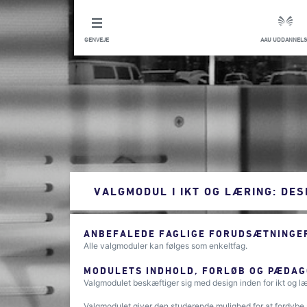
GENVEJE
AAU UDDANNELS
VALGMODUL I IKT OG LÆRING: DES
ANBEFALEDE FAGLIGE FORUDSÆTNINGER
Alle valgmoduler kan følges som enkeltfag.
MODULETS INDHOLD, FORLØB OG PÆDAG
Valgmodulet beskæftiger sig med design inden for ikt og læ
Valgmodulet giver den studerende mulighed for at fordybe 