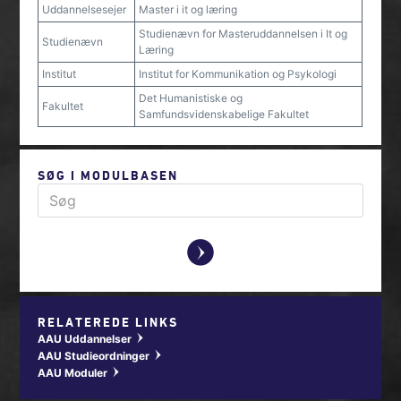
Uddannelsesejer
Master i it og læring
Studienævn for Masteruddannelsen i It og
Studienævn
Læring
Institut
Institut for Kommunikation og Psykologi
Det Humanistiske og
Fakultet
Samfundsvidenskabelige Fakultet
SØG I MODULBASEN
y
RELATEREDE LINKS
AAU Uddannelser
w
AAU Studieordninger
w
AAU Moduler
w