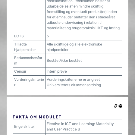
reeksamination. Reeksamen består af
udarbejdelse af en mindre skriftlig
fremstilling og eventuelt produkt(er) inden
for et emne, der omfatter den i studieåret
udbudte undervisning i relation til
materialitet og brugerpraksis i IKT og læring.
ECTS
5
Tilladte
Alle skriftlige og alle elektroniske
hjælpemidler
hjælpemidler
Bedømmelsesfor
Bestået/ikke bestået
m
Censur
Intern prøve
Vurderingskriterie
Vurderingskriterierne er angivet i
r
Universitetets eksamensordning
FAKTA OM MODULET
Elective in ICT and Learning: Materiality
Engelsk titel
and User Practice B