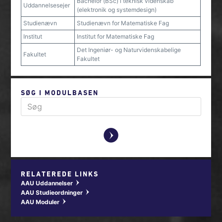
Bachelor (BSc) i teknisk videnskab
Uddannelsesejer
(elektronik og systemdesign)
Studienævn
Studienævn for Matematiske Fag
Institut
Institut for Matematiske Fag
Det Ingeniør- og Naturvidenskabelige
Fakultet
Fakultet
SØG I MODULBASEN
y
RELATEREDE LINKS
AAU Uddannelser
w
AAU Studieordninger
w
AAU Moduler
w