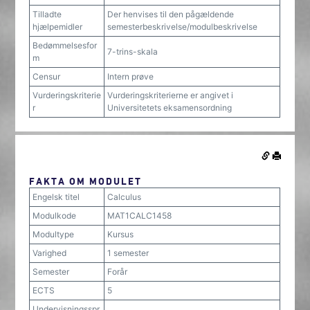
Tilladte
Der henvises til den pågældende
hjælpemidler
semesterbeskrivelse/modulbeskrivelse
Bedømmelsesfor
7-trins-skala
m
Censur
Intern prøve
Vurderingskriterie
Vurderingskriterierne er angivet i
r
Universitetets eksamensordning
FAKTA OM MODULET
Engelsk titel
Calculus
Modulkode
MAT1CALC1458
Modultype
Kursus
Varighed
1 semester
Semester
Forår
ECTS
5
Undervisningsspr