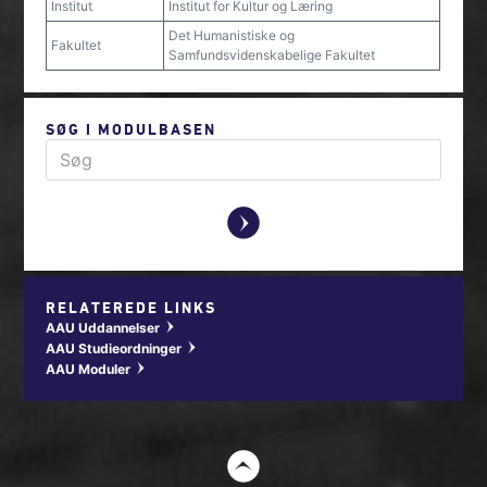
Institut
Institut for Kultur og Læring
Det Humanistiske og
Fakultet
Samfundsvidenskabelige Fakultet
SØG I MODULBASEN
y
RELATEREDE LINKS
AAU Uddannelser
w
AAU Studieordninger
w
AAU Moduler
w
t