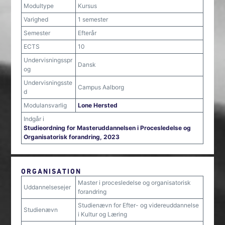
Modultype
Kursus
Varighed
1 semester
Semester
Efterår
ECTS
10
Undervisningsspr
Dansk
og
Undervisningsste
Campus Aalborg
d
Modulansvarlig
Lone Hersted
Indgår i
Studieordning for Masteruddannelsen i Procesledelse og
Organisatorisk forandring, 2023
ORGANISATION
Master i procesledelse og organisatorisk
Uddannelsesejer
forandring
Studienævn for Efter- og videreuddannelse
Studienævn
i Kultur og Læring