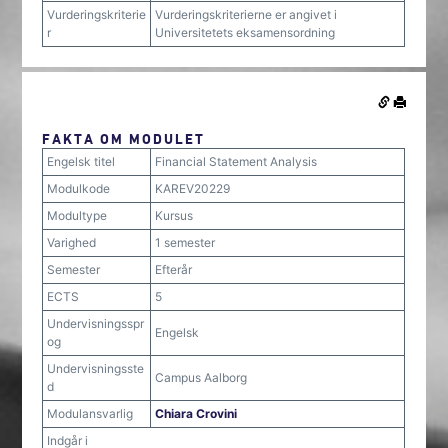
Vurderingskriterie
Vurderingskriterierne er angivet i
r
Universitetets eksamensordning
FAKTA OM MODULET
Engelsk titel
Financial Statement Analysis
Modulkode
KAREV20229
Modultype
Kursus
Varighed
1 semester
Semester
Efterår
ECTS
5
Undervisningsspr
Engelsk
og
Undervisningsste
Campus Aalborg
d
Modulansvarlig
Chiara Crovini
Indgår i