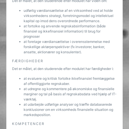
Det er målet, at den studerende efter modulet har viden om:
udførlig værdiansættelse af en virksomhed ved at holde
virksomhedens strategi, forretningsmodel og intellektuel
kapital op imod dens overordnede performance.
at fortolke og anvende regnskabsinformation (både
finansiel og ikkefinansiel information) til brug for
prognoser
at foretage værdiansættelse i overensstemmelse med
forskellige aktørperspektiver (fx investorer, banker,
ansatte, aktionærer og konsulenter).
FÆRDIGHEDER
Det er målet, at den studerende efter modulet har færdigheder i:
at evaluere og kritisk fortolke ikkefinansiel fremlæggelse
af offentliggjorte regnskaber.
at udregne og kommentere på økonomiske og finansielle
marginer og tal på basis af regnskabsdata ved hjælp af IT-
værktøj.
at udarbejde udførlige analyser og træffe databaserede
konklusioner om en virksomheds finansielle situation og
markedsposition.
KOMPETENCER