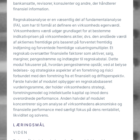
bankansatte, revisorer, konsulenter og andre, der håndterer
finansiel information.
Regnskabsanalyse er en væsentlig del af fundamentalanalyse
(FA), som har til formål at definere en virksomheds egenværdi.
Virksomhedens værdi udgør grundlaget for at bestemme
indikativprisen på virksomhedens aktier, dvs. den anslåede værdi
af aktiernes fremtidige pris baseret på forventet fremtidig
indtjening og forventede fremtidige valueringsmultipler. Et
regnskab oversætter finansielle faktorer som aktiver, salg,
marginer, pengestrømme og indtægter til regnskabstal. Dette
modul fokuserer på, hvordan pengestrømme opstår, ved at belyse
ledelses- og strategiske aspekter af en forretning og risici
forbundet med den forretning fra et finansielt og driftsperspektiv.
Første halvdel af modulet opbygger en regnskabsbaseret
vurderingsramme, der holder virksomhedens strategi,
forretningsmodel og intellektuelle kapital op imod dens
overordnede performance. Anden halvdel af modulet
koncentrerer sig om analyse af virksomhedens økonomiske og
finansielle performance med særligt fokus på dens rentabiliet,
likviditet og solvens.
LÆRINGSMÅL
VIDEN