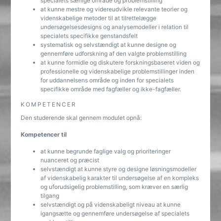
specialets særlige område og problemstilling
at kunne mestre og videreudvikle relevante teorier og
videnskabelige metoder til at tilrettelægge
undersøgelsesdesigns og analysemodeller i relation til
specialets specifikke genstandsfelt
systematisk og selvstændigt at kunne designe og
gennemføre udforskning af den valgte problemstilling
at kunne formidle og diskutere forskningsbaseret viden og
professionelle og videnskabelige problemstillinger inden
for uddannelsens område og inden for specialets
specifikke område med fagfæller og ikke-fagfæller.
KOMPETENCER
Den studerende skal gennem modulet opnå:
Kompetencer til
at kunne begrunde faglige valg og prioriteringer
nuanceret og præcist
selvstændigt at kunne styre og designe løsningsmodeller
af videnskabelig karakter til undersøgelse af en kompleks
og uforudsigelig problemstilling, som kræver en særlig
tilgang
selvstændigt og på videnskabeligt niveau at kunne
igangsætte og gennemføre undersøgelse af specialets