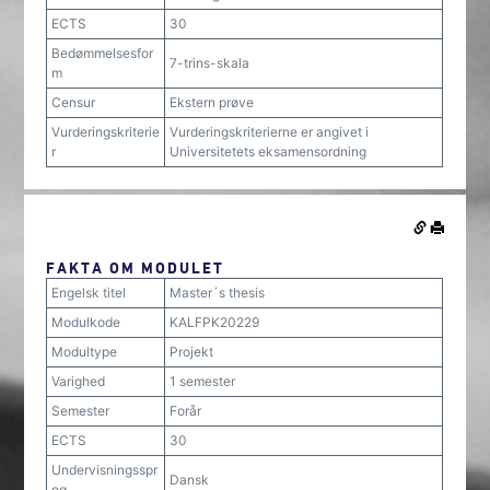
ECTS
30
Bedømmelsesfor
7-trins-skala
m
Censur
Ekstern prøve
Vurderingskriterie
Vurderingskriterierne er angivet i
r
Universitetets eksamensordning
FAKTA OM MODULET
Engelsk titel
Master´s thesis
Modulkode
KALFPK20229
Modultype
Projekt
Varighed
1 semester
Semester
Forår
ECTS
30
Undervisningsspr
Dansk
og