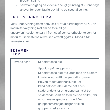
problemstilling
selvstændigt og på videnskabeligt grundlag at kunne tage
ansvar for egen faglig udvikling og specialisering.
UNDERVISNINGSFORM
Vedr. undervisningsform henvises til studieordningens §17. Den
konkrete vægtning mellem de forskellige
undervisningselementer vil fremgå af semesterbeskrivelsen for
modulet. Semesterbeskrivelsen offentliggøres i Moodle før
semesterstart.
EKSAMEN
PRØVER
Prøvens navn
Kandidatspeciale
Speciale/afgangsprojekt
Kandidatspecialet afsluttes med en ekstern
kombineret skriftlig og mundtlig prøve.
Prøven tager udgangspunkt i et
kandidatspeciale udarbejdet af én
studerende eller en gruppe på højst tre
studerende samt en formidlende artikel, der
opsummerer specialets fund. Ved
gruppesamarbejde indgår artiklen i
gruppens fælles ansvar.