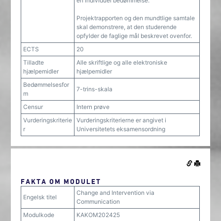
en individuel bedømmelse.
Projektrapporten og den mundtlige samtale
skal demonstrere, at den studerende
opfylder de faglige mål beskrevet ovenfor.
ECTS
20
Tilladte
Alle skriftlige og alle elektroniske
hjælpemidler
hjælpemidler
Bedømmelsesfor
7-trins-skala
m
Censur
Intern prøve
Vurderingskriterie
Vurderingskriterierne er angivet i
r
Universitetets eksamensordning
FAKTA OM MODULET
Change and Intervention via
Engelsk titel
Communication
Modulkode
KAKOM202425