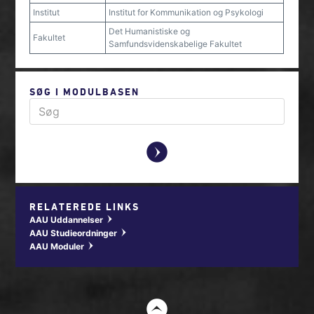
Institut
Institut for Kommunikation og Psykologi
Det Humanistiske og
Fakultet
Samfundsvidenskabelige Fakultet
SØG I MODULBASEN
y
RELATEREDE LINKS
AAU Uddannelser
w
AAU Studieordninger
w
AAU Moduler
w
t