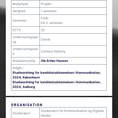
Modultype
Projekt
Varighed
1 semester
Forår
Semester
KA 2. semester
ECTS
20
Undervisningsspr
Dansk
og
Undervisningsste
Campus Aalborg
d
Modulansvarlig
Ole Ertløv Hansen
Indgår i
Studieordning for kandidatuddannelsen i Kommunikation,
2024, København
Studieordning for kandidatuddannelsen i Kommunikation,
2024, Aalborg
ORGANISATION
Studienævn for Kommunikation og Digitale
Studienævn
Medier