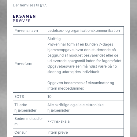
Der henvises til §17.
EKSAMEN
PRØVER
Prøvens navn
Ledelses- og organisationskommunikation
Skriftlig
Prøven har form af en bunden 7-dages
hjemmeopgave, hvor den studerende på
baggrund af modulet besvarer det eller de
udleverede spørgsmål inden for fagområdet.
Prøveform
Opgavebesvarelsen må højst være på 15
sider og udarbejdes individuelt.
Opgaven bedømmes af eksaminator og
intern medbedømmer.
ECTS
10
Tilladte
Alle skriftlige og alle elektroniske
hjælpemidler
hjælpemidler
Bedømmelsesfor
7-trins-skala
m
Censur
Intern prøve