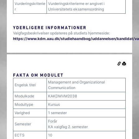
Vurderingskriterie
Vurderingskriterierne er angivet i
r
Universitetets eksamensordning
YDERLIGERE INFORMATIONER
Valgfagsbeskrivelser opdateres på studiets hjemmeside:
https://www.kdm.aau.dk/studiehaandbog/uddannelsen/kandidat/va
FAKTA OM MODULET
Management and Organizational
Engelsk titel
Communication
Modulkode
KAKDMVM2038
Modultype
Kursus
Varighed
1 semester
Forår
Semester
KA valgfag 2. semester
ECTS
10