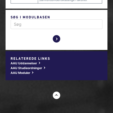
SØG I MODULBASEN
y
RELATEREDE LINKS
AAU Uddannelser
w
AAU Studieordninger
w
AAU Moduler
w
t