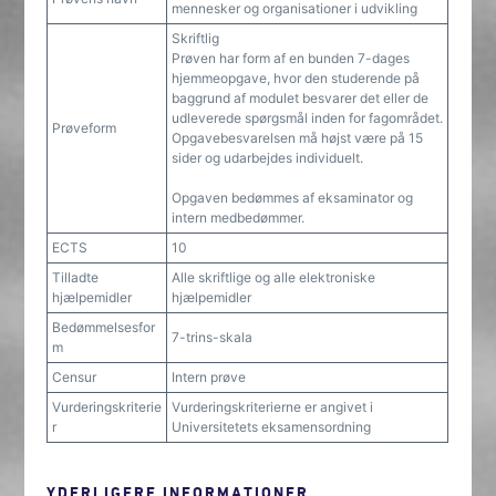
mennesker og organisationer i udvikling
Skriftlig
Prøven har form af en bunden 7-dages
hjemmeopgave, hvor den studerende på
baggrund af modulet besvarer det eller de
udleverede spørgsmål inden for fagområdet.
Prøveform
Opgavebesvarelsen må højst være på 15
sider og udarbejdes individuelt.
Opgaven bedømmes af eksaminator og
intern medbedømmer.
ECTS
10
Tilladte
Alle skriftlige og alle elektroniske
hjælpemidler
hjælpemidler
Bedømmelsesfor
7-trins-skala
m
Censur
Intern prøve
Vurderingskriterie
Vurderingskriterierne er angivet i
r
Universitetets eksamensordning
YDERLIGERE INFORMATIONER