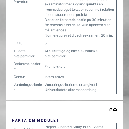
Prøveform
eksaminator med udgangspunkt i en
fremmedsproget tekst om et emne i relation
til den studerendes projekt.
Der er en forberedelsestid på 30 minutter
før prøvens afholdelse. Alle hjælpemidler
må anvendes.
Normeret prøvetid ved reeksamen: 20 min.
ECTS
5
Tilladte
Alle skriftlige og alle elektroniske
hjælpemidler
hjælpemidler
Bedømmelsesfor
7-trins-skala
m
Censur
Intern prøve
Vurderingskriterie
Vurderingskriterierne er angivet i
r
Universitetets eksamensordning
FAKTA OM MODULET
Project-Oriented Study in an External