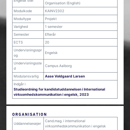
Engelsk titel
Organisation (English)
Modulkode
KAINV2302
Modultype
Projekt
Varighed
1 semester
Semester
Efterår
ECTS
20
Undervisningsspr
Engelsk
og
Undervisningsste
Campus Aalborg
d
Modulansvarlig
Aase Voldgaard Larsen
Indgår i
Studieordning for kandidatuddannelsen i International
virksomhedskommunikation i engelsk, 2023
ORGANISATION
Cand.mag. i international
Uddannelsesejer
virksomhedskommunikation i engelsk