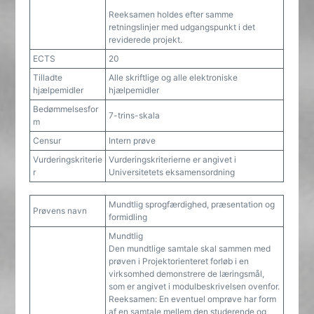
Reeksamen holdes efter samme
retningslinjer med udgangspunkt i det
reviderede projekt.
ECTS
20
Tilladte
Alle skriftlige og alle elektroniske
hjælpemidler
hjælpemidler
Bedømmelsesfor
7-trins-skala
m
Censur
Intern prøve
Vurderingskriterie
Vurderingskriterierne er angivet i
r
Universitetets eksamensordning
Mundtlig sprogfærdighed, præsentation og
Prøvens navn
formidling
Mundtlig
Den mundtlige samtale skal sammen med
prøven i Projektorienteret forløb i en
virksomhed demonstrere de læringsmål,
som er angivet i modulbeskrivelsen ovenfor.
Reeksamen: En eventuel omprøve har form
af en samtale mellem den studerende og