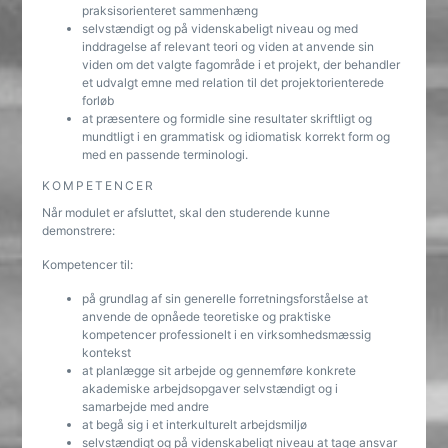
praksisorienteret sammenhæng
selvstændigt og på videnskabeligt niveau og med
inddragelse af relevant teori og viden at anvende sin
viden om det valgte fagområde i et projekt, der behandler
et udvalgt emne med relation til det projektorienterede
forløb
at præsentere og formidle sine resultater skriftligt og
mundtligt i en grammatisk og idiomatisk korrekt form og
med en passende terminologi.
KOMPETENCER
Når modulet er afsluttet, skal den studerende kunne
demonstrere:
Kompetencer til:
på grundlag af sin generelle forretningsforståelse at
anvende de opnåede teoretiske og praktiske
kompetencer professionelt i en virksomhedsmæssig
kontekst
at planlægge sit arbejde og gennemføre konkrete
akademiske arbejdsopgaver selvstændigt og i
samarbejde med andre
at begå sig i et interkulturelt arbejdsmiljø
selvstændigt og på videnskabeligt niveau at tage ansvar