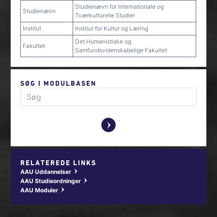
Studienævn for Internationale og
Studienævn
Tværkulturelle Studier
Institut
Institut for Kultur og Læring
Det Humanistiske og
Fakultet
Samfundsvidenskabelige Fakultet
SØG I MODULBASEN
y
RELATEREDE LINKS
AAU Uddannelser
w
AAU Studieordninger
w
AAU Moduler
w