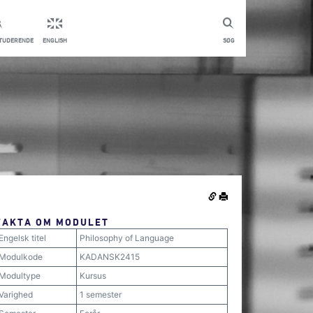
STUDERENDE
ENGLISH
SØG
FAKTA OM MODULET
Engelsk titel
Philosophy of Language
Modulkode
KADANSK2415
Modultype
Kursus
Varighed
1 semester