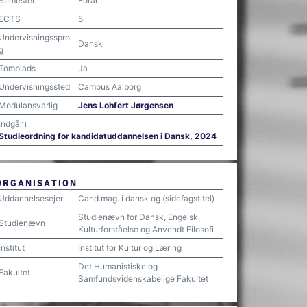
Semester
Forår
ECTS
5
Undervisningsspro
Dansk
g
Tomplads
Ja
Undervisningssted
Campus Aalborg
Modulansvarlig
Jens Lohfert Jørgensen
Indgår i
Studieordning for kandidatuddannelsen i Dansk, 2024
ORGANISATION
Uddannelsesejer
Cand.mag. i dansk og (sidefagstitel)
Studienævn for Dansk, Engelsk,
Studienævn
Kulturforståelse og Anvendt Filosofi
Institut
Institut for Kultur og Læring
Det Humanistiske og
Fakultet
Samfundsvidenskabelige Fakultet