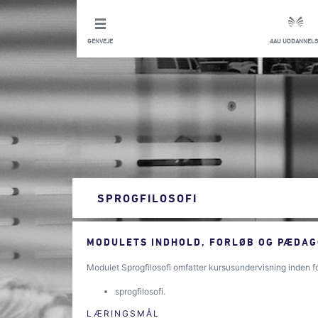
GENVEJE
AAU UDDANNELS
SPROGFILOSOFI
MODULETS INDHOLD, FORLØB OG PÆDAG
Modulet Sprogfilosofi omfatter kursusundervisning inden f
sprogfilosofi.
LÆRINGSMÅL