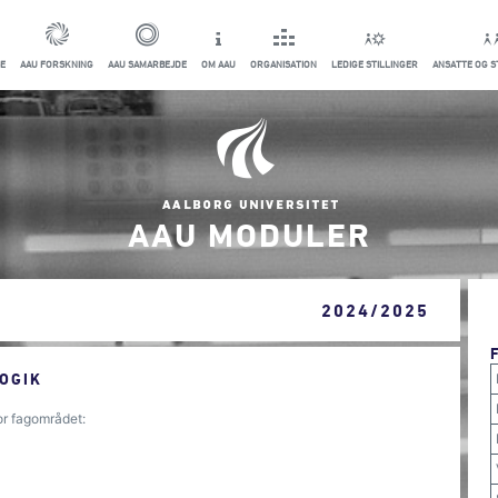
E
AAU FORSKNING
AAU SAMARBEJDE
OM AAU
ORGANISATION
LEDIGE STILLINGER
ANSATTE OG 
AAU MODULER
2024/2025
OGIK
or fagområdet: