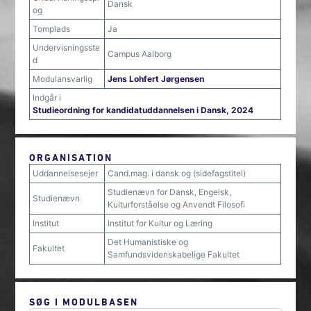
Dansk
og
Tomplads
Ja
Undervisningsste
Campus Aalborg
d
Modulansvarlig
Jens Lohfert Jørgensen
Indgår i
Studieordning for kandidatuddannelsen i Dansk, 2024
ORGANISATION
Uddannelsesejer
Cand.mag. i dansk og (sidefagstitel)
Studienævn for Dansk, Engelsk,
Studienævn
Kulturforståelse og Anvendt Filosofi
Institut
Institut for Kultur og Læring
Det Humanistiske og
Fakultet
Samfundsvidenskabelige Fakultet
SØG I MODULBASEN