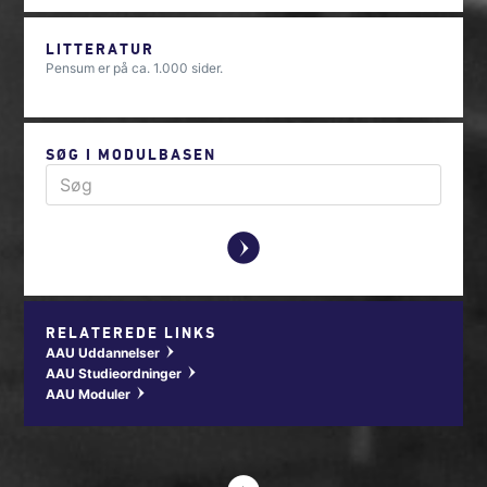
LITTERATUR
Pensum er på ca. 1.000 sider.
SØG I MODULBASEN
y
RELATEREDE LINKS
AAU Uddannelser
w
AAU Studieordninger
w
AAU Moduler
w