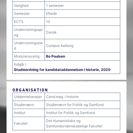
Varighed
1 semester
Semester
Efterår
ECTS
10
Undervisningsspr
Dansk
og
Undervisningsste
Campus Aalborg
d
Modulansvarlig
Bo Poulsen
Indgår i
Studieordning for kandidatuddannelsen i historie, 2020
ORGANISATION
Uddannelsesejer
Cand.mag. i historie
Studienævn
Studienævn for Politik og Samfund
Institut
Institut for Politik og Samfund
Det Humanistiske og
Fakultet
Samfundsvidenskabelige Fakultet