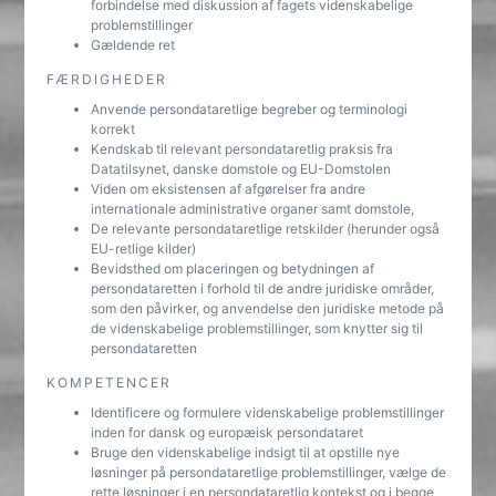
forbindelse med diskussion af fagets videnskabelige
problemstillinger
Gældende ret
FÆRDIGHEDER
Anvende persondataretlige begreber og terminologi
korrekt
Kendskab til relevant persondataretlig praksis fra
Datatilsynet, danske domstole og EU-Domstolen
Viden om eksistensen af afgørelser fra andre
internationale administrative organer samt domstole,
De relevante persondataretlige retskilder (herunder også
EU-retlige kilder)
Bevidsthed om placeringen og betydningen af
persondataretten i forhold til de andre juridiske områder,
som den påvirker, og anvendelse den juridiske metode på
de videnskabelige problemstillinger, som knytter sig til
persondataretten
KOMPETENCER
Identificere og formulere videnskabelige problemstillinger
inden for dansk og europæisk persondataret
Bruge den videnskabelige indsigt til at opstille nye
løsninger på persondataretlige problemstillinger, vælge de
rette løsninger i en persondataretlig kontekst og i begge