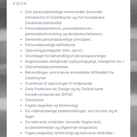
VIDEN
Den persondataretlige emneverden (herunder
introduktion til Datatilsynet og Det Europæiske
Databeskyttelsesråd)
Persondatadirektivet, persondataloven,
persondataforordning og databeskyttelseslov.
Generelle persondataretlige principper.
Persondataretlige definitioner
Oplysningskategorier (inkl. cpr.nr.)
Grundlaget for behandling af personoplysninger.
Registreredes rettigheder (oplysningspligt, indsigtsret mv.)
Sikkerhedsbestemmelser
Behandlinger, som kræver anmeldelse til/tilladels fra
Datatilsynet
Overførsel af oplysninger til tredjelande
Data Protection by Design og by Default samt
konsekvensanalyser (DPIA)
Sanktioner
Fagets begreber og terminologi
De videnskabelige problemstillinger, som knytter sig til
faget
De relevante retskilder, herunder fagets teori,
lovbestemmelser og afgørende retspraksis
Fagets begreber, terminologi og relevante retskilder i