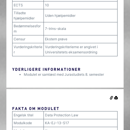
ECTS
10
Tilladte
Uden hjælpemidler
hjælpemidler
Bedømmelsesfor
7-trins-skala
m
Censur
Ekstern prøve
Vurderingskriterie
Vurderingskriterierne er angivet i
r
Universitetets eksamensordning
YDERLIGERE INFORMATIONER
Modulet er samlæst med Jurastudiets 8. semester
FAKTA OM MODULET
Engelsk titel
Data Protection Law
Modulkode
KA-EJ-13-S17