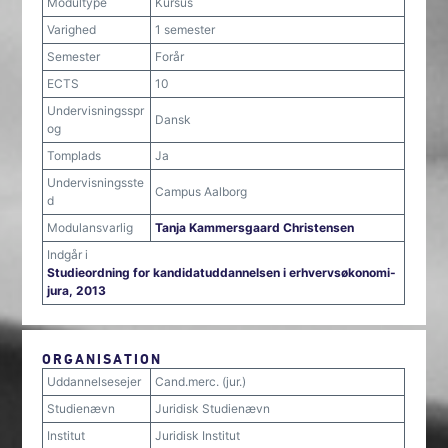
Modultype
Kursus
Varighed
1 semester
Semester
Forår
ECTS
10
Undervisningsspr
Dansk
og
Tomplads
Ja
Undervisningsste
Campus Aalborg
d
Modulansvarlig
Tanja Kammersgaard Christensen
Indgår i
Studieordning for kandidatuddannelsen i erhvervsøkonomi-
jura, 2013
ORGANISATION
Uddannelsesejer
Cand.merc. (jur.)
Studienævn
Juridisk Studienævn
Institut
Juridisk Institut