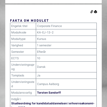
FAKTA OM MODULET
Engelsk titel
Corporate Finance
Modulkode
KA-EJ-13-2
Modultype
Kursus
Varighed
1 semester
Semester
Efterår
ECTS
10
Undervisningsspr
Dansk
og
Tomplads
Ja
Undervisningsste
Campus Aalborg
d
Modulansvarlig
Torsten Sandorff
Indgår i
Studieordning for kandidatuddannelsen i erhvervsøkonomi-