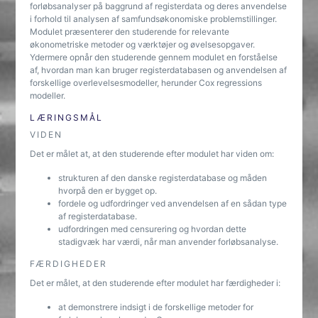
forløbsanalyser på baggrund af registerdata og deres anvendelse
i forhold til analysen af samfundsøkonomiske problemstillinger.
Modulet præsenterer den studerende for relevante
økonometriske metoder og værktøjer og øvelsesopgaver.
Ydermere opnår den studerende gennem modulet en forståelse
af, hvordan man kan bruger registerdatabasen og anvendelsen af
forskellige overlevelsesmodeller, herunder Cox regressions
modeller.
LÆRINGSMÅL
VIDEN
Det er målet at, at den studerende efter modulet har viden om:
strukturen af den danske registerdatabase og måden
hvorpå den er bygget op.
fordele og udfordringer ved anvendelsen af en sådan type
af registerdatabase.
udfordringen med censurering og hvordan dette
stadigvæk har værdi, når man anvender forløbsanalyse.
FÆRDIGHEDER
Det er målet, at den studerende efter modulet har færdigheder i:
at demonstrere indsigt i de forskellige metoder for