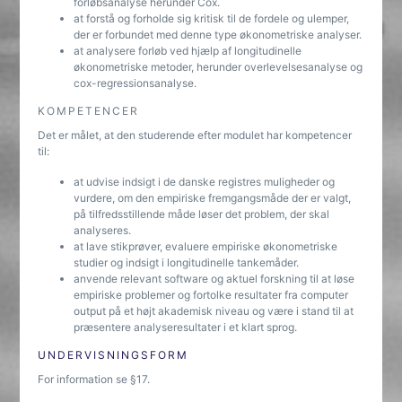
forløbsanalyse herunder Cox.
at forstå og forholde sig kritisk til de fordele og ulemper,
der er forbundet med denne type økonometriske analyser.
at analysere forløb ved hjælp af longitudinelle
økonometriske metoder, herunder overlevelsesanalyse og
cox-regressionsanalyse.
KOMPETENCER
Det er målet, at den studerende efter modulet har kompetencer
til:
at udvise indsigt i de danske registres muligheder og
vurdere, om den empiriske fremgangsmåde der er valgt,
på tilfredsstillende måde løser det problem, der skal
analyseres.
at lave stikprøver, evaluere empiriske økonometriske
studier og indsigt i longitudinelle tankemåder.
anvende relevant software og aktuel forskning til at løse
empiriske problemer og fortolke resultater fra computer
output på et højt akademisk niveau og være i stand til at
præsentere analyseresultater i et klart sprog.
UNDERVISNINGSFORM
For information se §17.