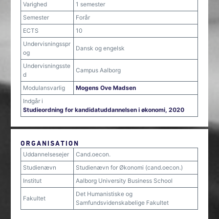
Varighed
1 semester
Semester
Forår
ECTS
10
Undervisningsspr
Dansk og engelsk
og
Undervisningsste
Campus Aalborg
d
Modulansvarlig
Mogens Ove Madsen
Indgår i
Studieordning for kandidatuddannelsen i økonomi, 2020
ORGANISATION
Uddannelsesejer
Cand.oecon.
Studienævn
Studienævn for Økonomi (cand.oecon.)
Institut
Aalborg University Business School
Det Humanistiske og
Fakultet
Samfundsvidenskabelige Fakultet