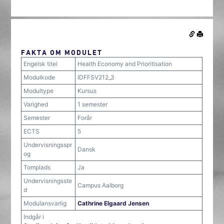
FAKTA OM MODULET
Engelsk titel
Health Economy and Prioritisation
Modulkode
IDFFSV212_3
Modultype
Kursus
Varighed
1 semester
Semester
Forår
ECTS
5
Undervisningsspr
Dansk
og
Tomplads
Ja
Undervisningsste
Campus Aalborg
d
Modulansvarlig
Cathrine Elgaard Jensen
Indgår i