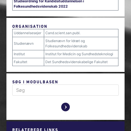
Studieordning for Kandidatuddannelsen i
Folkesundhedsvidenskab 2022
ORGANISATION
Uddannelsesejer
Cand.scient.san.publ.
Studienævn for Idræt og
Studienævn
Folkesundhedsvidenskab
Institut
Institut for Medicin og Sundhedsteknologi
Fakultet
Det Sundhedsvidenskabelige Fakultet
SØG I MODULBASEN
y
RELATEREDE LINKS