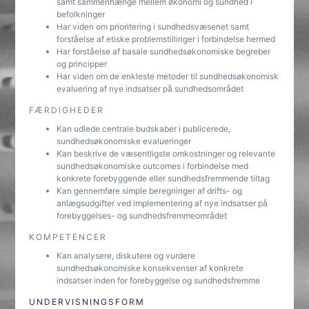
samt sammenhænge mellem økonomi og sundhed i
befolkninger
Har viden om prioritering i sundhedsvæsenet samt
forståelse af etiske problemstillinger i forbindelse hermed
Har forståelse af basale sundhedsøkonomiske begreber
og principper
Har viden om de enkleste metoder til sundhedsøkonomisk
evaluering af nye indsatser på sundhedsområdet
FÆRDIGHEDER
Kan udlede centrale budskaber i publicerede,
sundhedsøkonomiske evalueringer
Kan beskrive de væsentligste omkostninger og relevante
sundhedsøkonomiske outcomes i forbindelse med
konkrete forebyggende eller sundhedsfremmende tiltag
Kan gennemføre simple beregninger af drifts- og
anlægsudgifter ved implementering af nye indsatser på
forebyggelses- og sundhedsfremmeområdet
KOMPETENCER
Kan analysere, diskutere og vurdere
sundhedsøkonomiske konsekvenser af konkrete
indsatser inden for forebyggelse og sundhedsfremme
UNDERVISNINGSFORM