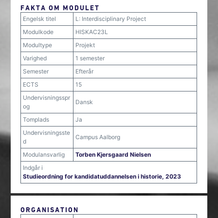
FAKTA OM MODULET
Engelsk titel
L: Interdisciplinary Project
Modulkode
HISKAC23L
Modultype
Projekt
Varighed
1 semester
Semester
Efterår
ECTS
15
Undervisningsspr
Dansk
og
Tomplads
Ja
Undervisningsste
Campus Aalborg
d
Modulansvarlig
Torben Kjersgaard Nielsen
Indgår i
Studieordning for kandidatuddannelsen i historie, 2023
ORGANISATION