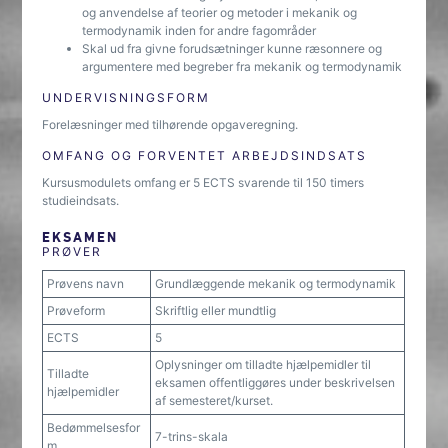
og anvendelse af teorier og metoder i mekanik og
termodynamik inden for andre fagområder
Skal ud fra givne forudsætninger kunne ræsonnere og
argumentere med begreber fra mekanik og termodynamik
UNDERVISNINGSFORM
Forelæsninger med tilhørende opgaveregning.
OMFANG OG FORVENTET ARBEJDSINDSATS
Kursusmodulets omfang er 5 ECTS svarende til 150 timers
studieindsats.
EKSAMEN
PRØVER
Prøvens navn
Grundlæggende mekanik og termodynamik
Prøveform
Skriftlig eller mundtlig
ECTS
5
Oplysninger om tilladte hjælpemidler til
Tilladte
eksamen offentliggøres under beskrivelsen
hjælpemidler
af semesteret/kurset.
Bedømmelsesfor
7-trins-skala
m