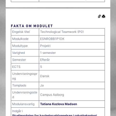
FAKTA OM MODULET
Engelsk titel
Technological Teamwork (P0)
Modulkode
ESNROBB1P1DK
Modultype
Projekt
Varighed
1 semester
Semester
Efterår
ECTS
5
Undervisningsspr
Dansk
og
Tomplads
Ja
Undervisningsste
Campus Aalborg
d
Modulansvarlig
Tatiana Kozlova Madsen
Indgår i
Studieordning for bacheloruddannelsen i robotteknologi,