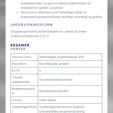
projektperioden og give en fælles præsentation af
resultaterne opnået i projektet
Skal kunne reflektere over forskellige måder at
præsentere projektresultater skriftligt, mundtligt og grafisk
UNDERVISNINGSFORM
Gruppeorganiseret projektarbejde evt. støttet af andre
undervisningsformer jf. § 17.
EKSAMEN
PRØVER
Prøvens navn
Teknologisk projektarbejde (P0)
Prøveform
Mundtlig pba. projekt
ECTS
5
Tilladte
Se semesterbeskrivelse
hjælpemidler
Bedømmelsesfor
Bestået/ikke bestået
m
Censur
Intern prøve
Vurderingskriterie
Vurderingskriterierne er angivet i
r
Universitetets eksamensordning