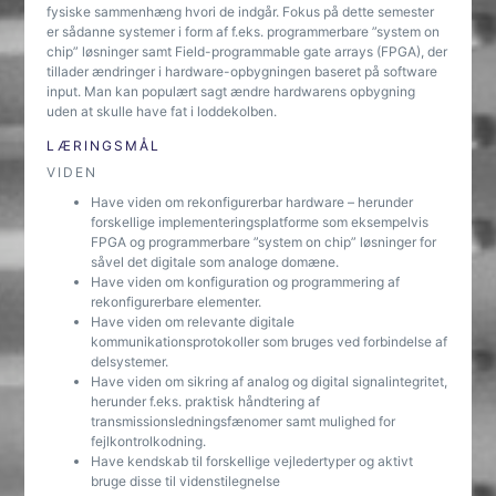
fysiske sammenhæng hvori de indgår. Fokus på dette semester
er sådanne systemer i form af f.eks. programmerbare ”system on
chip” løsninger samt Field-programmable gate arrays (FPGA), der
tillader ændringer i hardware-opbygningen baseret på software
input. Man kan populært sagt ændre hardwarens opbygning
uden at skulle have fat i loddekolben.
LÆRINGSMÅL
VIDEN
Have viden om rekonfigurerbar hardware – herunder
forskellige implementeringsplatforme som eksempelvis
FPGA og programmerbare ”system on chip” løsninger for
såvel det digitale som analoge domæne.
Have viden om konfiguration og programmering af
rekonfigurerbare elementer.
Have viden om relevante digitale
kommunikationsprotokoller som bruges ved forbindelse af
delsystemer.
Have viden om sikring af analog og digital signalintegritet,
herunder f.eks. praktisk håndtering af
transmissionsledningsfænomer samt mulighed for
fejlkontrolkodning.
Have kendskab til forskellige vejledertyper og aktivt
bruge disse til videnstilegnelse