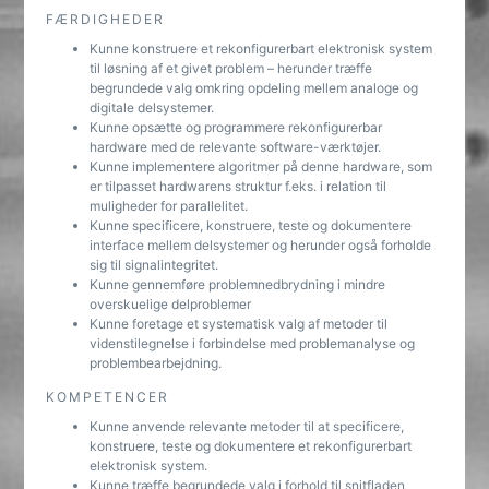
FÆRDIGHEDER
Kunne konstruere et rekonfigurerbart elektronisk system
til løsning af et givet problem – herunder træffe
begrundede valg omkring opdeling mellem analoge og
digitale delsystemer.
Kunne opsætte og programmere rekonfigurerbar
hardware med de relevante software-værktøjer.
Kunne implementere algoritmer på denne hardware, som
er tilpasset hardwarens struktur f.eks. i relation til
muligheder for parallelitet.
Kunne specificere, konstruere, teste og dokumentere
interface mellem delsystemer og herunder også forholde
sig til signalintegritet.
Kunne gennemføre problemnedbrydning i mindre
overskuelige delproblemer
Kunne foretage et systematisk valg af metoder til
videnstilegnelse i forbindelse med problemanalyse og
problembearbejdning.
KOMPETENCER
Kunne anvende relevante metoder til at specificere,
konstruere, teste og dokumentere et rekonfigurerbart
elektronisk system.
Kunne træffe begrundede valg i forhold til snitfladen