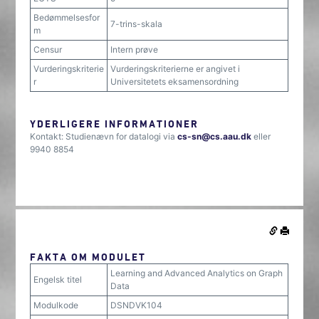
Bedømmelsesfor
7-trins-skala
m
Censur
Intern prøve
Vurderingskriterie
Vurderingskriterierne er angivet i
r
Universitetets eksamensordning
YDERLIGERE INFORMATIONER
Kontakt: Studienævn for datalogi via
cs-sn@cs.aau.dk
eller
9940 8854
FAKTA OM MODULET
Learning and Advanced Analytics on Graph
Engelsk titel
Data
Modulkode
DSNDVK104