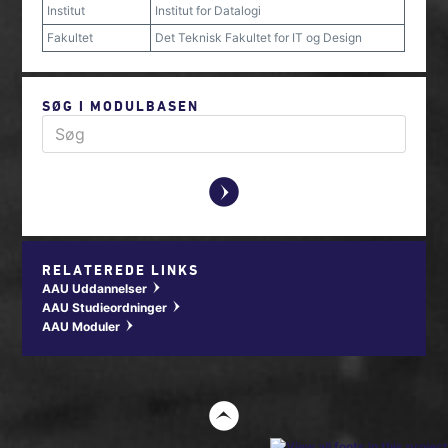
Institut
Institut for Datalogi
Fakultet
Det Teknisk Fakultet for IT og Design
SØG I MODULBASEN
y
RELATEREDE LINKS
AAU Uddannelser
w
AAU Studieordninger
w
AAU Moduler
w
t