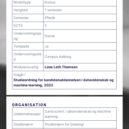
Modultype
Kursus
Varighed
1 semester
Semester
Efterår
ECTS
5
Undervisningsspr
Dansk
og
Tomplads
Ja
Undervisningsste
Campus Aalborg
d
Modulansvarlig
Lone Leth Thomsen
Indgår i
Studieordning for kandidatuddannelsen i datavidenskab og
machine learning, 2022
ORGANISATION
Cand.scient. i datavidenskab og machine
Uddannelsesejer
learning
Studienævn
Studienævn for Datalogi