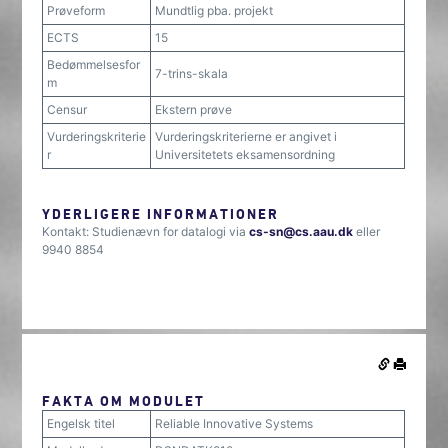
Prøveform
Mundtlig pba. projekt
ECTS
15
Bedømmelsesfor
7-trins-skala
m
Censur
Ekstern prøve
Vurderingskriterie
Vurderingskriterierne er angivet i
r
Universitetets eksamensordning
YDERLIGERE INFORMATIONER
Kontakt: Studienævn for datalogi via
cs-sn@cs.aau.dk
eller
9940 8854
FAKTA OM MODULET
Engelsk titel
Reliable Innovative Systems