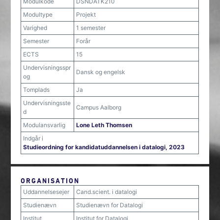
Modulkode
DSNDATK210
Modultype
Projekt
Varighed
1 semester
Semester
Forår
ECTS
15
Undervisningsspr
Dansk og engelsk
og
Tomplads
Ja
Undervisningsste
Campus Aalborg
d
Modulansvarlig
Lone Leth Thomsen
Indgår i
Studieordning for kandidatuddannelsen i datalogi, 2023
ORGANISATION
Uddannelsesejer
Cand.scient. i datalogi
Studienævn
Studienævn for Datalogi
Institut
Institut for Datalogi