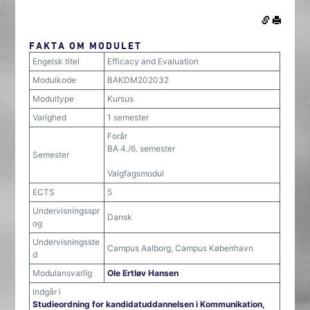
FAKTA OM MODULET
Engelsk titel
Efficacy and Evaluation
Modulkode
BAKDM202032
Modultype
Kursus
Varighed
1 semester
Forår
BA 4./6. semester
Semester
Valgfagsmodul
ECTS
5
Undervisningsspr
Dansk
og
Undervisningsste
Campus Aalborg, Campus København
d
Modulansvarlig
Ole Ertløv Hansen
Indgår i
Studieordning for kandidatuddannelsen i Kommunikation,