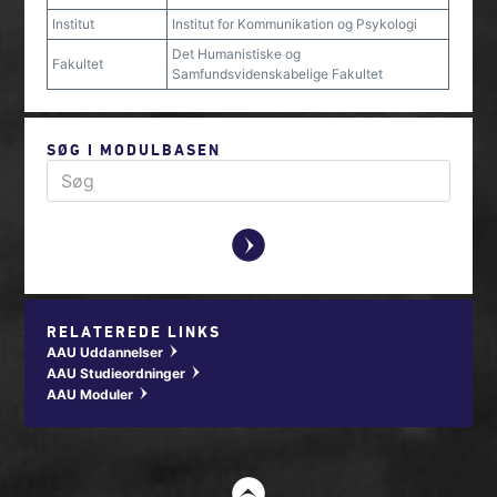
Institut
Institut for Kommunikation og Psykologi
Det Humanistiske og
Fakultet
Samfundsvidenskabelige Fakultet
SØG I MODULBASEN
y
RELATEREDE LINKS
AAU Uddannelser
w
AAU Studieordninger
w
AAU Moduler
w
t