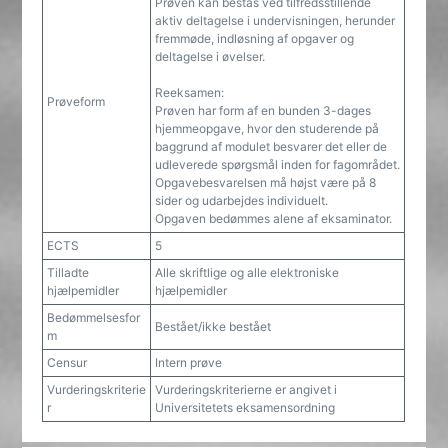
Prøven kan bestås ved tilfredsstillende
aktiv deltagelse i undervisningen, herunder
fremmøde, indløsning af opgaver og
deltagelse i øvelser.
Reeksamen:
Prøveform
Prøven har form af en bunden 3-dages
hjemmeopgave, hvor den studerende på
baggrund af modulet besvarer det eller de
udleverede spørgsmål inden for fagområdet.
Opgavebesvarelsen må højst være på 8
sider og udarbejdes individuelt.
Opgaven bedømmes alene af eksaminator.
ECTS
5
Tilladte
Alle skriftlige og alle elektroniske
hjælpemidler
hjælpemidler
Bedømmelsesfor
Bestået/ikke bestået
m
Censur
Intern prøve
Vurderingskriterie
Vurderingskriterierne er angivet i
r
Universitetets eksamensordning